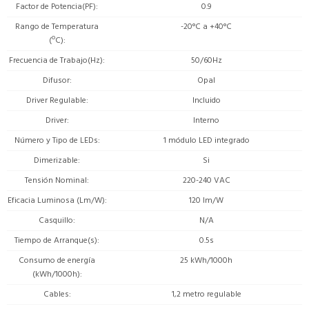
Factor de Potencia(PF)
0.9
Rango de Temperatura
-20°C a +40°C
(ºC)
Frecuencia de Trabajo(Hz)
50/60Hz
Difusor
Opal
Driver Regulable
Incluido
Driver
Interno
Número y Tipo de LEDs
1 módulo LED integrado
Dimerizable
Si
Tensión Nominal
220-240 VAC
Eficacia Luminosa (Lm/W)
120 lm/W
Casquillo
N/A
Tiempo de Arranque(s)
0.5s
Consumo de energía
25 kWh/1000h
(kWh/1000h)
Cables
1,2 metro regulable