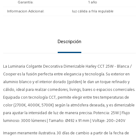
Garantía
1 año
Informacion Adicional
luz cálida a fría regulable
Descripción
La Luminaria Colgante Decorativa Dimerizable Harley CCT 25W - Blanca /
Cooper es la fusión perfecta entre elegancia y tecnología. Su exterior en
aluminio blanco y el interior dorado (golden) le dan un toque refinado y
cálido, ideal para realzar comedores, livings, bares o espacios comerciales.
Equipada con tecnología CCT, permite elegir entre tres temperaturas de
color (2700K, 4000K, 5700K) según la atmósfera deseada, y es dimerizable
para ajustar la intensidad de luz de manera precisa. Potencia: 25W | Flujo
luminoso: 3000 lúmenes | Tamaño: Ø492 x 91 mm | Voltaje: 200–240V
Imagen meramente ilustrativa. 30 días de cambio a partir de la fecha de