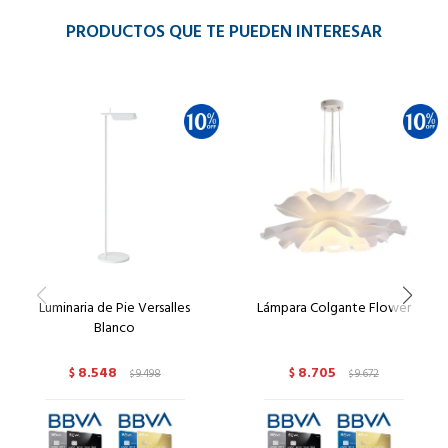
PRODUCTOS QUE TE PUEDEN INTERESAR
Luminaria de Pie Versalles
Lámpara Colgante Flower
Blanco
8.548
8.705
$
9.498
$
9.672
$
$