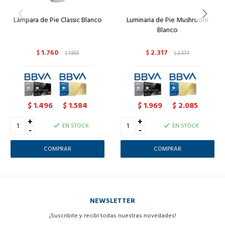
Lámpara de Pie Classic Blanco
Luminaria de Pie Mushroom
Blanco
1.760
2.317
$
1.955
$
2.574
$
$
1.496
1.584
1.969
2.085
$
$
$
$
+
+
EN STOCK
EN STOCK
-
-
NEWSLETTER
¡Suscribite y recibí todas nuestras novedades!