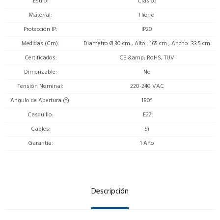
Estilo
Clásico
Material
Hierro
Protección IP
IP20
Medidas (Cm)
Diametro Ø 30 cm , Alto : 165 cm , Ancho: 33.5 cm
Certificados
CE &amp; RoHS, TUV
Dimerizable
No
Tensión Nominal
220-240 VAC
Angulo de Apertura (º)
180°
Casquillo
E27
Cables
Si
Garantía
1 Año
Descripción