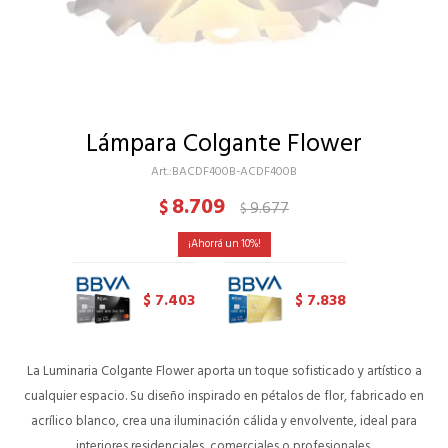
Lámpara Colgante Flower
BACDF400B-ACDF400B
8.709
$
9.677
$
10
7.403
7.838
$
$
La Luminaria Colgante Flower aporta un toque sofisticado y artístico a
cualquier espacio. Su diseño inspirado en pétalos de flor, fabricado en
acrílico blanco, crea una iluminación cálida y envolvente, ideal para
interiores residenciales, comerciales o profesionales.