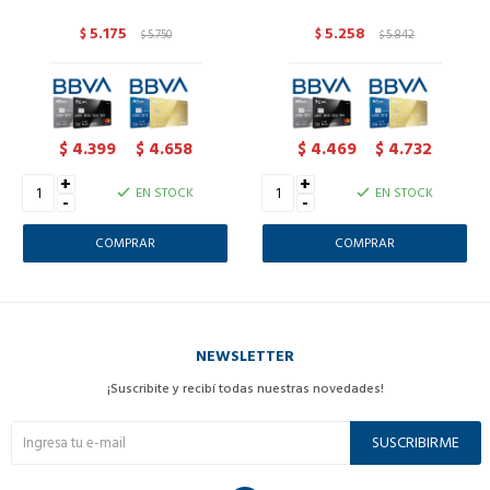
5.175
5.258
$
5.750
$
5.842
$
$
4.399
4.658
4.469
4.732
$
$
$
$
+
+
EN STOCK
EN STOCK
-
-
NEWSLETTER
¡Suscribite y recibí todas nuestras novedades!
SUSCRIBIRME