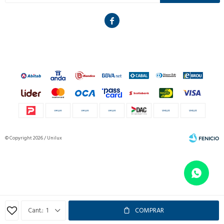

© Copyright 2026 / Unilux
Fenicio
1
COMPRAR