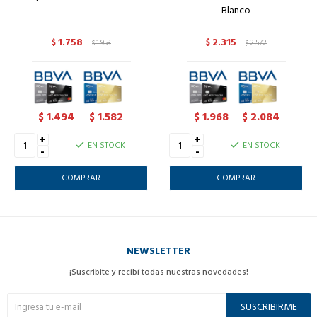
Blanco
1.758
2.315
$
1.953
$
2.572
$
$
1.494
1.582
1.968
2.084
$
$
$
$
+
+
EN STOCK
EN STOCK
-
-
NEWSLETTER
¡Suscribite y recibí todas nuestras novedades!
SUSCRIBIRME