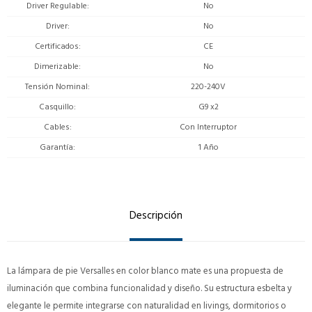
Driver Regulable
No
Driver
No
Certificados
CE
Dimerizable
No
Tensión Nominal
220-240V
Casquillo
G9 x2
Cables
Con Interruptor
Garantía
1 Año
Descripción
La lámpara de pie Versalles en color blanco mate es una propuesta de
iluminación que combina funcionalidad y diseño. Su estructura esbelta y
elegante le permite integrarse con naturalidad en livings, dormitorios o