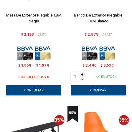
Mesa De Exterior Plegable 1.8M
Banco De Exterior Plegable
Negra
1.8M Blanco
2.193
2.878
$
3.374
$
4.427
$
$
1.864
1.974
2.446
2.590
$
$
$
$
+
EN STOCK
CONSULTAR STOCK
-
CONSULTAR