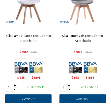
Silla Eames Blanca con Asiento
Silla Eames Gris con Asiento
Acolchado
Acolchado
982
982
$
1.511
$
1.511
$
$
835
884
835
884
$
$
$
$
+
+
EN STOCK
EN STOCK
-
-