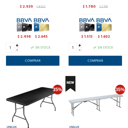
2.939
1.780
$
4.522
$
2.739
$
$
2.498
2.645
1.513
1.602
$
$
$
$
+
+
EN STOCK
EN STOCK
-
-