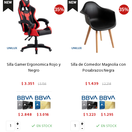
Silla Gamer Ergonomica Rojo y
Silla de Comedor Magnolia con
Negro
Posabrazos Negra
3.351
1.439
$
5.156
$
2.214
$
$
2.848
3.016
1.223
1.295
$
$
$
$
+
+
EN STOCK
EN STOCK
-
-