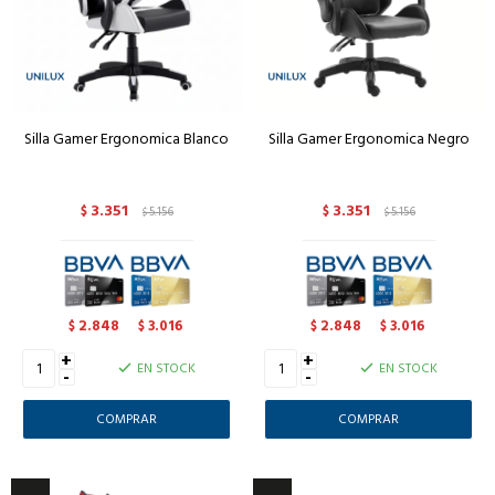
Silla Gamer Ergonomica Blanco
Silla Gamer Ergonomica Negro
3.351
3.351
$
5.156
$
5.156
$
$
2.848
3.016
2.848
3.016
$
$
$
$
+
+
EN STOCK
EN STOCK
-
-