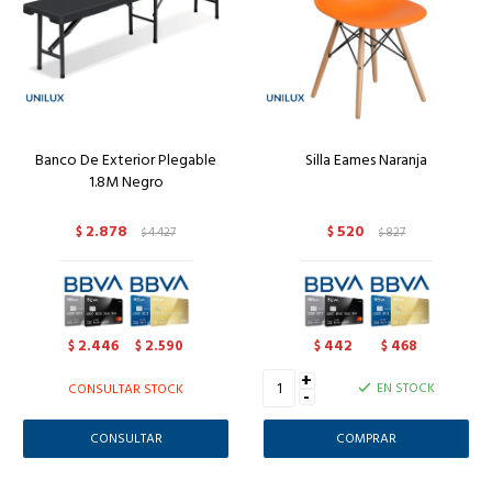
Banco De Exterior Plegable
Silla Eames Naranja
1.8M Negro
2.878
520
$
4.427
$
827
$
$
2.446
2.590
442
468
$
$
$
$
+
EN STOCK
CONSULTAR STOCK
-
CONSULTAR