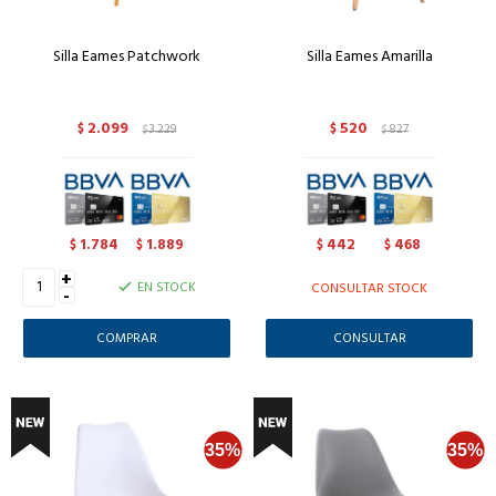
Silla Eames Patchwork
Silla Eames Amarilla
2.099
520
$
3.229
$
827
$
$
1.784
1.889
442
468
$
$
$
$
+
EN STOCK
CONSULTAR STOCK
-
CONSULTAR