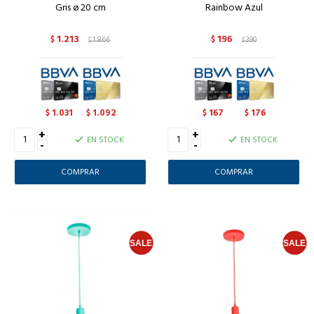
Gris ø 20 cm
Rainbow Azul
1.213
196
$
1.866
$
390
$
$
1.031
1.092
167
176
$
$
$
$
+
+
EN STOCK
EN STOCK
-
-