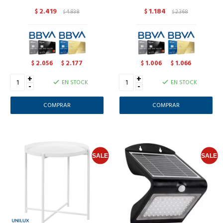
2.419
1.184
$
4.838
$
2.368
$
$
2.056
2.177
1.006
1.066
$
$
$
$
+
+
EN STOCK
EN STOCK
-
-