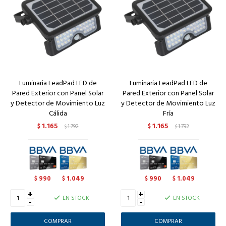
Luminaria LeadPad LED de
Luminaria LeadPad LED de
Pared Exterior con Panel Solar
Pared Exterior con Panel Solar
y Detector de Movimiento Luz
y Detector de Movimiento Luz
Cálida
Fría
1.165
1.165
$
1.792
$
1.792
$
$
990
1.049
990
1.049
$
$
$
$
+
+
EN STOCK
EN STOCK
-
-