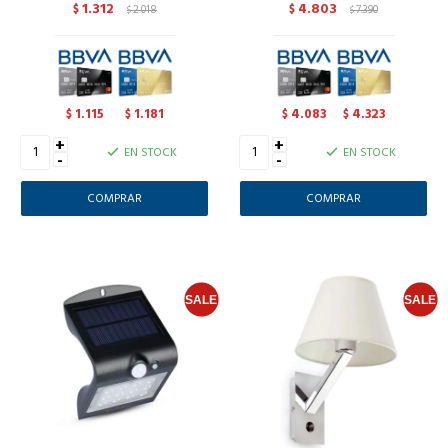
1.312
4.803
$
2.018
$
7.390
$
$
1.115
1.181
4.083
4.323
$
$
$
$
+
+
EN STOCK
EN STOCK
-
-