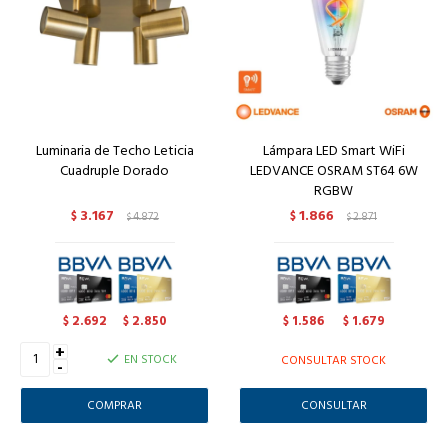
Luminaria de Techo Leticia
Lámpara LED Smart WiFi
Cuadruple Dorado
LEDVANCE OSRAM ST64 6W
RGBW
3.167
1.866
$
4.872
$
2.871
$
$
2.692
2.850
1.586
1.679
$
$
$
$
+
EN STOCK
CONSULTAR STOCK
-
CONSULTAR