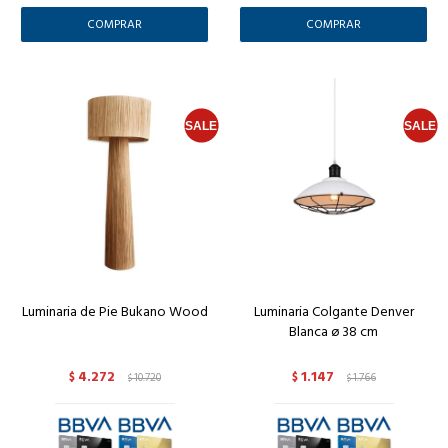
Luminaria de Pie Bukano Wood
Luminaria Colgante Denver
Blanca ø 38 cm
4.272
1.147
$
10.720
$
1.766
$
$