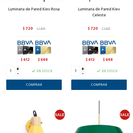
Luminaria de Pared Kiev Rosa
Luminaria de Pared Kiev
Celeste
720
720
$
1.439
$
1.439
$
$
612
648
612
648
$
$
$
$
+
+
EN STOCK
EN STOCK
-
-