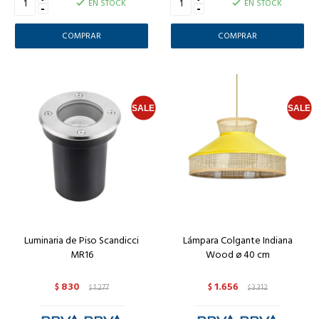
EN STOCK
EN STOCK
-
-
Luminaria de Piso Scandicci
Lámpara Colgante Indiana
MR16
Wood ø 40 cm
830
1.656
$
1.277
$
3.312
$
$