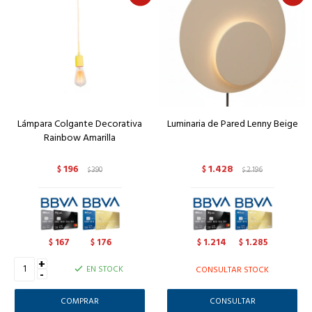
Lámpara Colgante Decorativa
Luminaria de Pared Lenny Beige
Rainbow Amarilla
196
1.428
$
390
$
2.196
$
$
167
176
1.214
1.285
$
$
$
$
+
EN STOCK
CONSULTAR STOCK
-
CONSULTAR