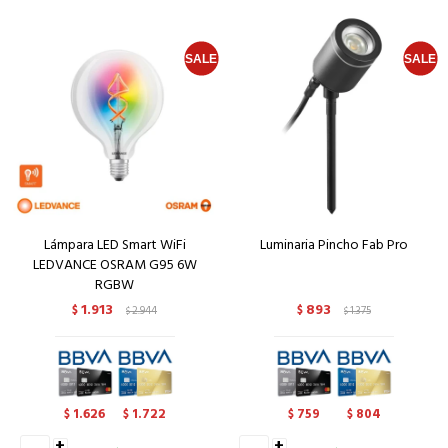
Lámpara LED Smart WiFi
Luminaria Pincho Fab Pro
LEDVANCE OSRAM G95 6W
RGBW
1.913
893
$
2.944
$
1.375
$
$
1.626
1.722
759
804
$
$
$
$
+
+