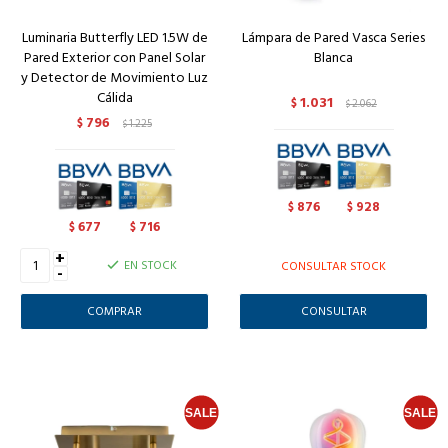
Luminaria Butterfly LED 1.5W de
Lámpara de Pared Vasca Series
Pared Exterior con Panel Solar
Blanca
y Detector de Movimiento Luz
Cálida
1.031
$
2.062
$
796
$
1.225
$
876
928
$
$
677
716
$
$
+
EN STOCK
CONSULTAR STOCK
-
CONSULTAR