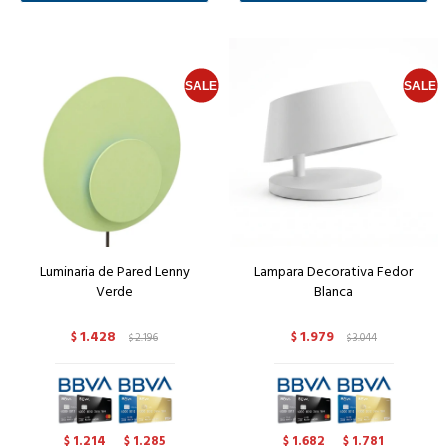
Luminaria de Pared Lenny
Lampara Decorativa Fedor
Verde
Blanca
1.428
1.979
$
2.196
$
3.044
$
$
1.214
1.285
1.682
1.781
$
$
$
$