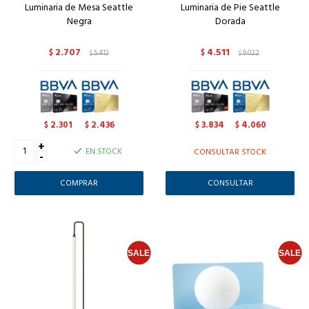
Luminaria de Mesa Seattle
Luminaria de Pie Seattle
Negra
Dorada
2.707
4.511
$
5.413
$
9.022
$
$
2.301
2.436
3.834
4.060
$
$
$
$
+
EN STOCK
CONSULTAR STOCK
-
CONSULTAR