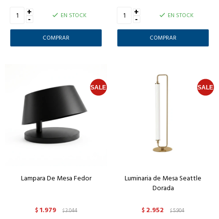
+
+
EN STOCK
EN STOCK
-
-
Lampara De Mesa Fedor
Luminaria de Mesa Seattle
Dorada
1.979
2.952
$
3.044
$
5.904
$
$