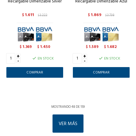
Recargable Dimerizable Silver
Recargable Dimerizable Azul
1.611
1.869
$
3.222
$
3.738
$
$
1.369
1.450
1.589
1.682
$
$
$
$
+
+
EN STOCK
EN STOCK
-
-
MOSTRANDO
48
DE
159
VER MÁS