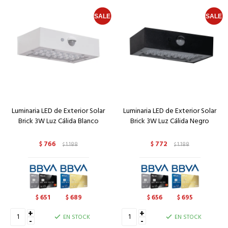
Luminaria LED de Exterior Solar
Luminaria LED de Exterior Solar
Brick 3W Luz Cálida Blanco
Brick 3W Luz Cálida Negro
766
772
$
1.188
$
1.188
$
$
651
689
656
695
$
$
$
$
+
+
EN STOCK
EN STOCK
-
-