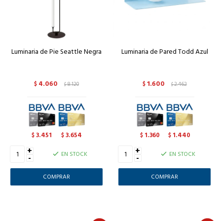
Luminaria de Pie Seattle Negra
Luminaria de Pared Todd Azul
4.060
1.600
$
8.120
$
2.462
$
$
3.451
3.654
1.360
1.440
$
$
$
$
+
+
EN STOCK
EN STOCK
-
-