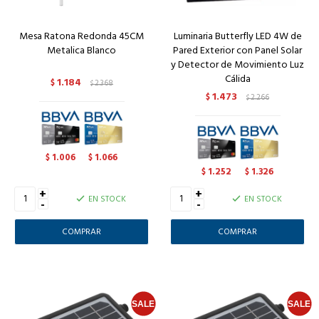
Mesa Ratona Redonda 45CM
Luminaria Butterfly LED 4W de
Metalica Blanco
Pared Exterior con Panel Solar
y Detector de Movimiento Luz
Cálida
1.184
$
2.368
$
1.473
$
2.266
$
1.006
1.066
$
$
1.252
1.326
$
$
+
+
EN STOCK
EN STOCK
-
-