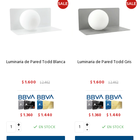
Luminaria de Pared Todd Blanca
Luminaria de Pared Todd Gris
1.600
1.600
$
2.462
$
2.462
$
$
1.360
1.440
1.360
1.440
$
$
$
$
+
+
EN STOCK
EN STOCK
-
-