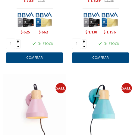
735
1.329
$
1.131
$
2.045
$
$
625
662
1.130
1.196
$
$
$
$
+
+
EN STOCK
EN STOCK
-
-