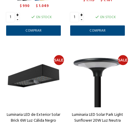
$
$
990
1.049
$
$
+
+
EN STOCK
EN STOCK
-
-
Luminaria LED de Exterior Solar
Luminaria LED Solar Park Light
Brick 6W Luz Cálida Negro
Sunflower 20W Luz Neutra