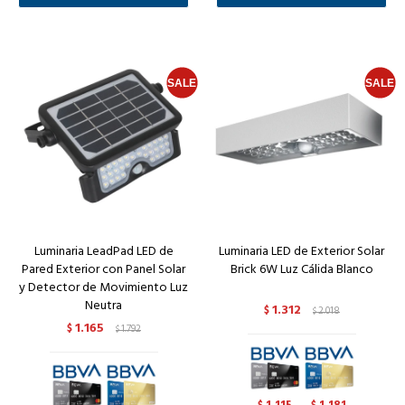
Luminaria LeadPad LED de
Luminaria LED de Exterior Solar
Pared Exterior con Panel Solar
Brick 6W Luz Cálida Blanco
y Detector de Movimiento Luz
Neutra
1.312
$
2.018
$
1.165
$
1.792
$
1.115
1.181