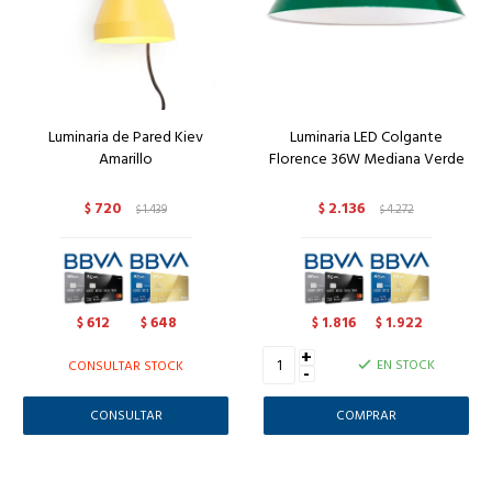
Luminaria de Pared Kiev
Luminaria LED Colgante
Amarillo
Florence 36W Mediana Verde
720
2.136
$
1.439
$
4.272
$
$
612
648
1.816
1.922
$
$
$
$
+
EN STOCK
CONSULTAR STOCK
-
CONSULTAR