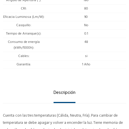
Angulo de Apertura (º)
180
CRI
80
Eficacia Luminosa (Lm/W)
90
Casquillo
No
Tiempo de Arranque(s)
0.1
Consumo de energía
48
(kWh/1000h)
Cables
si
Garantía
1 Año
Descripción
Cuenta con las tres temperaturas (Cálida, Neutra, Fría). Para cambiar de
temperatura se debe apagar y volver a encender la luz. Tiene memoria de