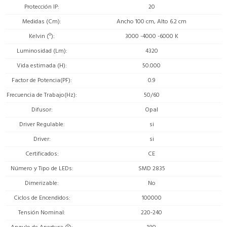
Protección IP
20
Medidas (Cm)
Ancho 100 cm, Alto 6.2 cm
Kelvin (º)
3000 -4000 -6000 K
Luminosidad (Lm)
4320
Vida estimada (H)
50.000
Factor de Potencia(PF)
0.9
Frecuencia de Trabajo(Hz)
50/60
Difusor
Opal
Driver Regulable
si
Driver
si
Certificados
CE
Número y Tipo de LEDs
SMD 2835
Dimerizable
No
Ciclos de Encendidos
100000
Tensión Nominal
220-240