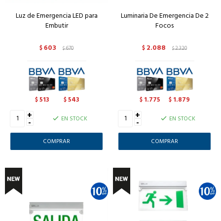
Luz de Emergencia LED para
Luminaria De Emergencia De 2
Embutir
Focos
603
2.088
$
670
$
2.320
$
$
513
543
1.775
1.879
$
$
$
$
+
+
EN STOCK
EN STOCK
-
-