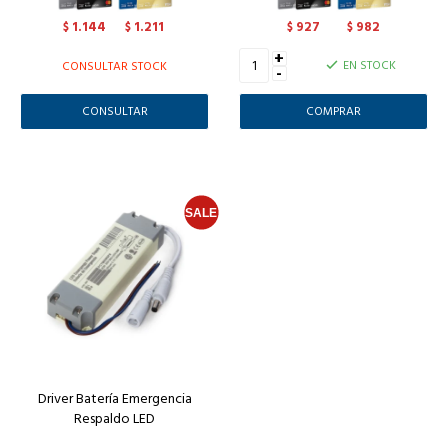
1.144
1.211
927
982
$
$
$
$
+
EN STOCK
CONSULTAR STOCK
-
CONSULTAR
Driver Batería Emergencia
Respaldo LED