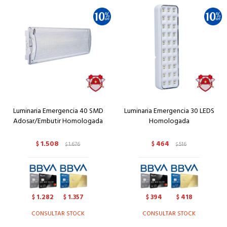
Luminaria Emergencia 40 SMD
Luminaria Emergencia 30 LEDS
Adosar/Embutir Homologada
Homologada
1.508
464
$
1.676
$
516
$
$
1.282
1.357
394
418
$
$
$
$
CONSULTAR STOCK
CONSULTAR STOCK