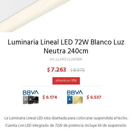
Luminaria Lineal LED 72W Blanco Luz
Neutra 240cm
LL2472-LL2472BN
7.263
$
8.070
$
10
6.174
6.537
$
$
La Luminaria Lineal LED esta diseñada para colocarse suspendida al techo.
Cuenta con LED integrado de 72W de potencia. Incluye kit de suspensión.