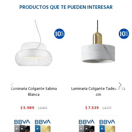
PRODUCTOS QUE TE PUEDEN INTERESAR
Luminaria Colgante Sabina
Luminaria Colgante Tadea ø 30
Blanca
cm
5.989
7.539
$
6.654
$
8.377
$
$