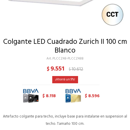
Colgante LED Cuadrado Zurich II 100 cm
Blanco
PLCCZ48-PLCCZ48B
9.551
$
10.612
$
9
8.118
8.596
$
$
Artefacto colgante para techo, incluye base para instalarse en suspension al
techo. Tamaño 100 cm.