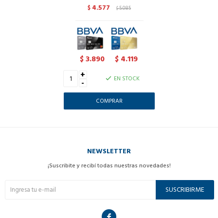
4.577
$
5.085
$
3.890
4.119
$
$
+
EN STOCK
-
NEWSLETTER
¡Suscribite y recibí todas nuestras novedades!
SUSCRIBIRME
