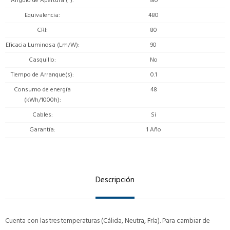
Angulo de Apertura (º)
180
Equivalencia
480
CRI
80
Eficacia Luminosa (Lm/W)
90
Casquillo
No
Tiempo de Arranque(s)
0.1
Consumo de energía
48
(kWh/1000h)
Cables
Si
Garantía
1 Año
Descripción
Cuenta con las tres temperaturas (Cálida, Neutra, Fría). Para cambiar de