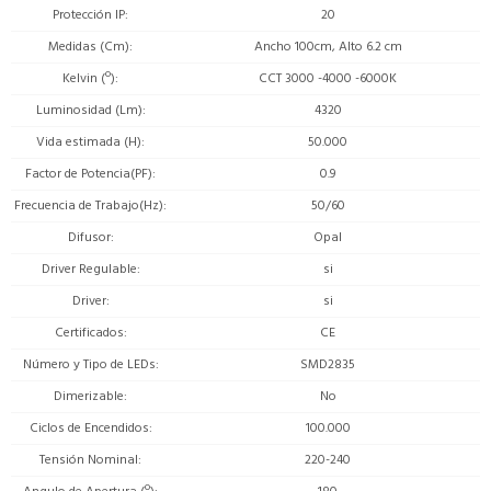
Protección IP
20
Medidas (Cm)
Ancho 100cm, Alto 6.2 cm
Kelvin (º)
CCT 3000 -4000 -6000K
Luminosidad (Lm)
4320
Vida estimada (H)
50.000
Factor de Potencia(PF)
0.9
Frecuencia de Trabajo(Hz)
50/60
Difusor
Opal
Driver Regulable
si
Driver
si
Certificados
CE
Número y Tipo de LEDs
SMD2835
Dimerizable
No
Ciclos de Encendidos
100.000
Tensión Nominal
220-240