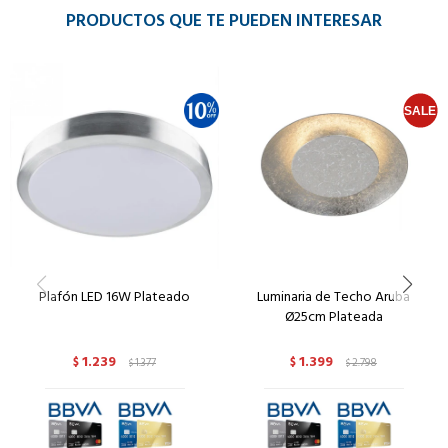
PRODUCTOS QUE TE PUEDEN INTERESAR
Plafón LED 16W Plateado
Luminaria de Techo Aruba
Ø25cm Plateada
1.239
1.399
$
1.377
$
2.798
$
$