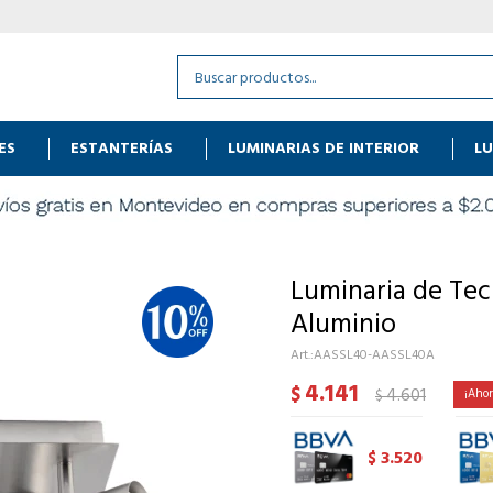
ES
ESTANTERÍAS
LUMINARIAS DE INTERIOR
LU
Luminaria de Tec
Aluminio
AASSL40-AASSL40A
4.141
$
4.601
$
3.520
$