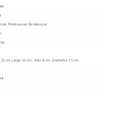
do
r
ial, Profesional, Residencial
o
nio
25 cm Largo 25 cm , Alto 8 cm, Diametro 5.5 cm
X4