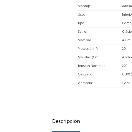
Montaje
Adosa
Uso
Interio
Tipo
Comerc
Estilo
Clásic
Material
Alumi
Protección IP
20
Medidas (Cm)
Ancho 
Tensión Nominal
220
Casquillo
GU10 
Garantía
1 Año
Descripción