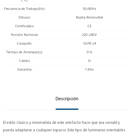
(ºC)
Frecuencia de Trabajo(Hz)
50/60Hz
Difusor
Rejilla Removible
Certificados
CE
Tensión Nominal
220-240V
Casquillo
GU10 x4
Tiempo de Arranque(s)
0.1s
Cables
Si
Garantía
1 Año
Descripción
El estilo clasico y minimalista de este artefacto hace que sea versatil y
pueda adaptarse a cualquier espacio. Este tipo de luminarias orientables