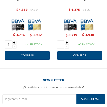
4.369
4.375
$
4.854
$
4.861
$
$
3.714
3.932
3.719
3.938
$
$
$
$
+
+
EN STOCK
EN STOCK
-
-
NEWSLETTER
¡Suscribite y recibí todas nuestras novedades!
SUSCRIBIRME