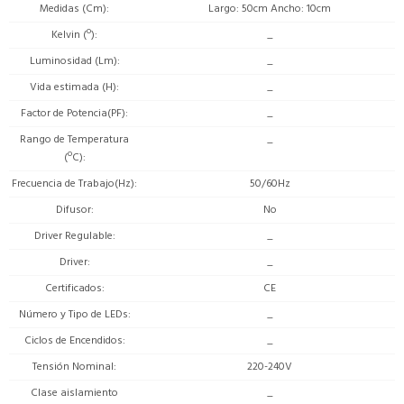
Medidas (Cm)
Largo: 50cm Ancho: 10cm
Kelvin (º)
_
Luminosidad (Lm)
_
Vida estimada (H)
_
Factor de Potencia(PF)
_
Rango de Temperatura
_
(ºC)
Frecuencia de Trabajo(Hz)
50/60Hz
Difusor
No
Driver Regulable
_
Driver
_
Certificados
CE
Número y Tipo de LEDs
_
Ciclos de Encendidos
_
Tensión Nominal
220-240V
Clase aislamiento
_