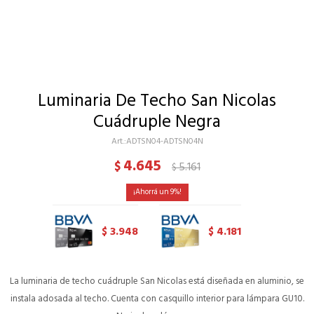
Luminaria De Techo San Nicolas
Cuádruple Negra
ADTSN04-ADTSN04N
4.645
$
5.161
$
9
3.948
4.181
$
$
La luminaria de techo cuádruple San Nicolas está diseñada en aluminio, se
instala adosada al techo. Cuenta con casquillo interior para lámpara GU10.