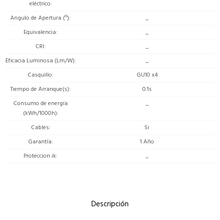
eléctrico
Angulo de Apertura (º)
_
Equivalencia
_
CRI
_
Eficacia Luminosa (Lm/W)
_
Casquillo
GU10 x4
Tiempo de Arranque(s)
0.1s
Consumo de energía
_
(kWh/1000h)
Cables
Si
Garantía
1 Año
Proteccion ik
_
Descripción