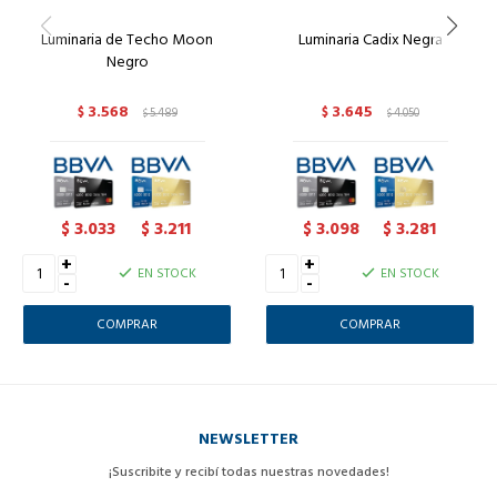
Luminaria de Techo Moon
Luminaria Cadix Negra
Negro
3.568
3.645
$
5.489
$
4.050
$
$
3.033
3.211
3.098
3.281
$
$
$
$
+
+
EN STOCK
EN STOCK
-
-
NEWSLETTER
¡Suscribite y recibí todas nuestras novedades!