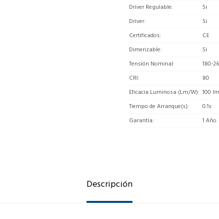
Driver Regulable
Si
Driver
Si
Certificados
CE
Dimerizable
Si
Tensión Nominal
180-2
CRI
80
Eficacia Luminosa (Lm/W)
100 l
Tiempo de Arranque(s)
0.1s
Garantía
1 Año
Descripción