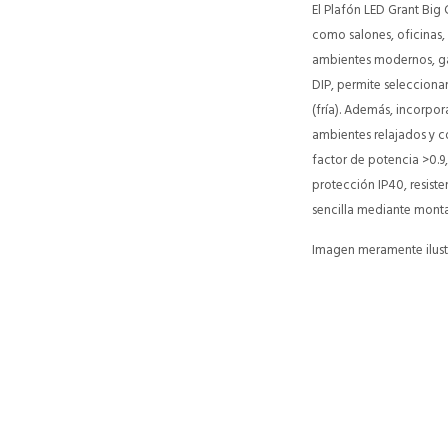
El Plafón LED Grant Big 
como salones, oficinas,
ambientes modernos, gar
DIP, permite seleccion
(fría). Además, incorpor
ambientes relajados y c
factor de potencia >0.9
protección IP40, resiste
sencilla mediante montaj
Imagen meramente ilustr