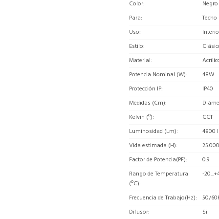
Color
Negro
Para
Techo
Uso
Interio
Estilo
Clásic
Material
Acrílic
Potencia Nominal (W)
48W
Protección IP
IP40
Medidas (Cm)
Diáme
Kelvin (º)
CCT
Luminosidad (Lm)
4800 
Vida estimada (H)
25.00
Factor de Potencia(PF)
0.9
Rango de Temperatura
-20...+
(ºC)
Frecuencia de Trabajo(Hz)
50/60
Difusor
Si