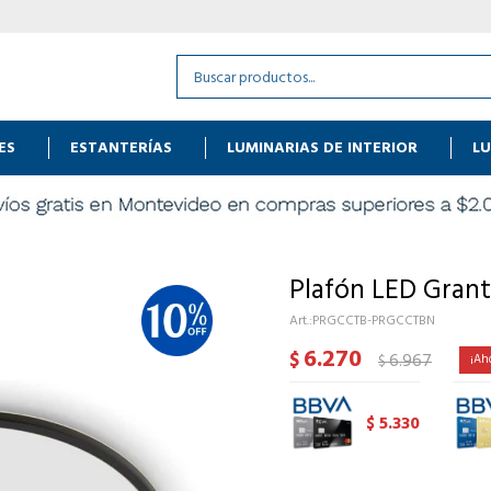
ES
ESTANTERÍAS
LUMINARIAS DE INTERIOR
LU
Plafón LED Gran
PRGCCTB-PRGCCTBN
6.270
$
6.967
$
5.330
$