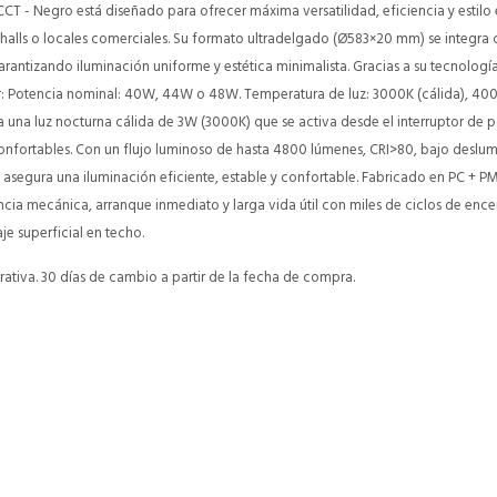
CCT - Negro está diseñado para ofrecer máxima versatilidad, eficiencia y estilo
 halls o locales comerciales. Su formato ultradelgado (Ø583×20 mm) se integra 
antizando iluminación uniforme y estética minimalista. Gracias a su tecnologí
ar: Potencia nominal: 40W, 44W o 48W. Temperatura de luz: 3000K (cálida), 40
a una luz nocturna cálida de 3W (3000K) que se activa desde el interruptor de p
onfortables. Con un flujo luminoso de hasta 4800 lúmenes, CRI>80, bajo desl
, asegura una iluminación eficiente, estable y confortable. Fabricado en PC + 
ncia mecánica, arranque inmediato y larga vida útil con miles de ciclos de ence
e superficial en techo.
ativa. 30 días de cambio a partir de la fecha de compra.