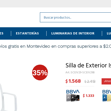
ES
ESTANTERÍAS
LUMINARIAS DE INTERIOR
LU
Silla de Exterior 
SCEIV29-SCEIV29B
1.568
$
2.413
$
1.333
$