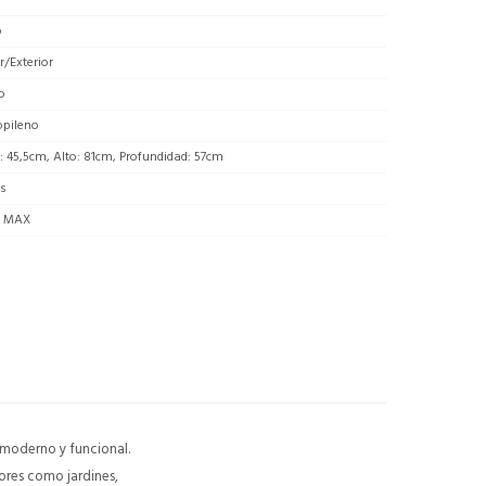
o
or/Exterior
o
opileno
 45,5cm, Alto: 81cm, Profundidad: 57cm
as
g MAX
o moderno y funcional.
iores como jardines,