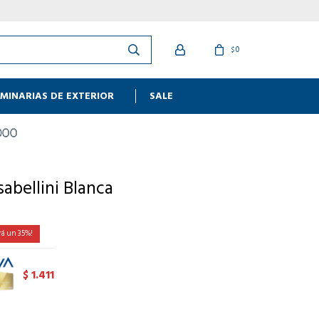
0
$
MINARIAS DE EXTERIOR
SALE
Isabellini Blanca
35
1.411
$