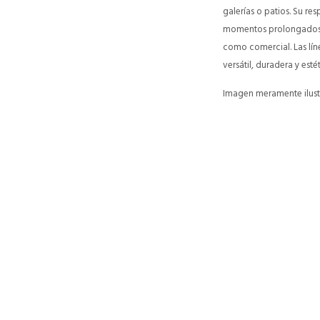
galerías o patios. Su r
momentos prolongados al 
como comercial. Las líne
versátil, duradera y es
Imagen meramente ilustr