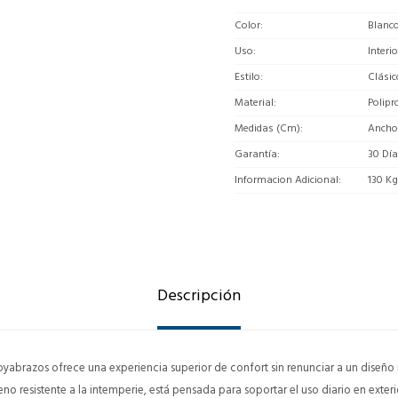
Color
Blanc
Uso
Interi
Estilo
Clásic
Material
Polipr
Medidas (Cm)
Ancho:
Garantía
30 Dí
Informacion Adicional
130 K
Descripción
apoyabrazos ofrece una experiencia superior de confort sin renunciar a un diseñ
no resistente a la intemperie, está pensada para soportar el uso diario en exter