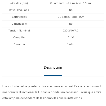
Medidas (Cm)
Ø Lámpara: 5,8 Cm. Alto: 7,7 Cm.
Driver Regulable
No
Certificados
CE &amp; RoHS, TUV
Dimerizable
No
Tensión Nominal
220-240VAC
Casquillo
GU10
Garantía
1 Año
Descripción
Los spots de riel se pueden colocar en serie en un riel. Este artefacto móvil
nos premite direccionar la luz hacia donde sea necesario. La luz que emita
esta lámpara dependerá de las bombillas que le instalemos.