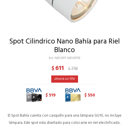
Spot Cilindrico Nano Bahía para Riel
Blanco
NB1391T-NB1391TB
611
$
719
$
15
519
550
$
$
El Spot Bahía cuenta con casquillo para una lámpara GU10, no incluye
lámpara. Este spot esta diseñado para colocarse en riel electrificado.