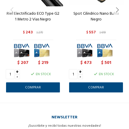
Riel Electrificado ECO Type G2
Spot Cilindrico Nano Bahía
1 Metro 2 Vias Negro
Negro
243
557
$
270
$
619
$
$
207
219
473
501
$
$
$
$
+
+
EN STOCK
EN STOCK
-
-
NEWSLETTER
¡Suscribite y recibí todas nuestras novedades!