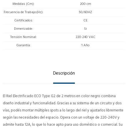
Medidas (Cm)
200 cm
Frecuencia de Trabajo(Hz)
50/60HZ
Certificados
CE
Dimerizable
Si
Tensión Nominal
220-240 VAC
Garantía
1 Año
Descripción
El Riel Electrificado ECO Type G2 de 2 metros en color negro combina
diseño industrial y funcionalidad. Gracias a su sistema de un circuito y dos
vías, podés montar múltiples spots a lo largo del riel y ajustarlos libremente
según las necesidades del espacio. Opera con un voltaje de 220-240V y
admite hasta 12A, lo que lo hace apto para uso doméstico o comercial. Su