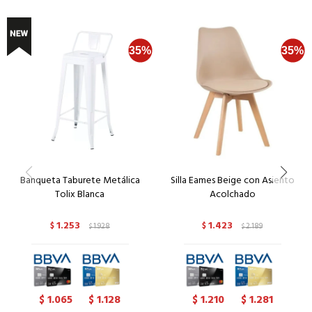
Banqueta Taburete Metálica
Silla Eames Beige con Asiento
Tolix Blanca
Acolchado
1.253
1.423
$
1.928
$
2.189
$
$
1.065
1.128
1.210
1.281
$
$
$
$