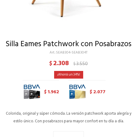
Silla Eames Patchwork con Posabrazos
SEAB304-SEAB304T
2.308
$
3.550
$
34
1.962
2.077
$
$
Colorida, original y súper cómoda. La versión patchwork aporta alegría y
estilo único. Con posabrazos para mayor confort en tu día a día.