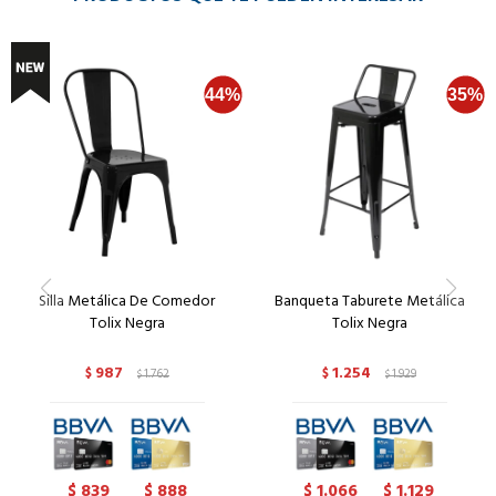
Silla Metálica De Comedor
Banqueta Taburete Metálica
Tolix Negra
Tolix Negra
987
1.254
$
1.762
$
1.929
$
$
839
888
1.066
1.129
$
$
$
$