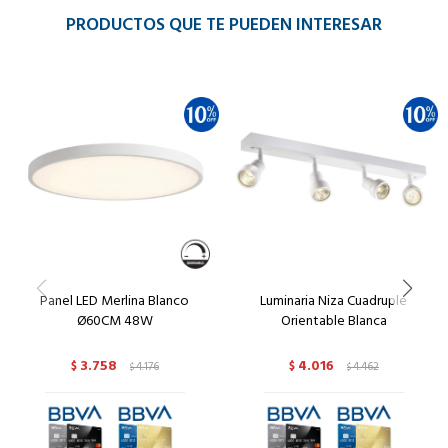
PRODUCTOS QUE TE PUEDEN INTERESAR
Panel LED Merlina Blanco
Luminaria Niza Cuadruple
Ø60CM 48W
Orientable Blanca
3.758
4.016
$
4.176
$
4.462
$
$