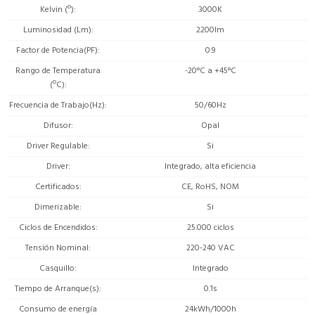
Kelvin (º)
3000K
Luminosidad (Lm)
2200lm
Factor de Potencia(PF)
0.9
Rango de Temperatura
-20°C a +45°C
(ºC)
Frecuencia de Trabajo(Hz)
50/60Hz
Difusor
Opal
Driver Regulable
Si
Driver
Integrado, alta eficiencia
Certificados
CE, RoHS, NOM
Dimerizable
Si
Ciclos de Encendidos
25.000 ciclos
Tensión Nominal
220-240 VAC
Casquillo
Integrado
Tiempo de Arranque(s)
0.1s
Consumo de energía
24kWh/1000h