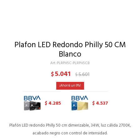
Plafon LED Redondo Philly 50 CM
Blanco
PLRPH5C-PLRPH5CB
5.041
$
5.601
$
9
4.285
4.537
$
$
Plafón LED redondo Philly 50 cm dimerizable, 34W, luz cálida 2700K,
acabado negro con control de intensidad.