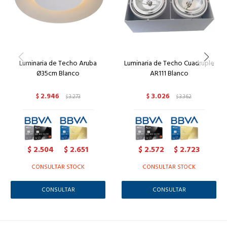
Luminaria de Techo Aruba
Luminaria de Techo Cuadruple
Ø35cm Blanco
AR111 Blanco
2.946
3.026
$
3.273
$
3.362
$
$
2.504
2.651
2.572
2.723
$
$
$
$
CONSULTAR STOCK
CONSULTAR STOCK
CONSULTAR
CONSULTAR