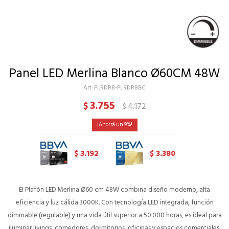
Panel LED Merlina Blanco Ø60CM 48W
PLRDR8-PLRDR8BC
3.755
$
4.172
$
9
3.192
3.380
$
$
El Plafón LED Merlina Ø60 cm 48W combina diseño moderno, alta
eficiencia y luz cálida 3000K. Con tecnología LED integrada, función
dimmable (regulable) y una vida útil superior a 50.000 horas, es ideal para
iluminar livings, comedores, dormitorios, oficinas y espacios comerciales.