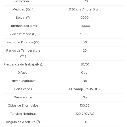
Protección IP
IP20
Medidas (Cm)
Ø 60 cm. Altura: 5 cm.
Kelvin (º)
3000
Luminosidad (Lm)
120000
Vida estimada (H)
50000
Factor de Potencia(PF)
0.9
Rango de Temperatura
20
(ºC)
Frecuencia de Trabajo(Hz)
50/60
Difusor
Opal
Driver Regulable
No
Certificados
CE &amp; RoHS, TUV
Dimerizable
No
Ciclos de Encendidos
100.00
Tensión Nominal
220-240VAC
Angulo de Apertura (º)
180