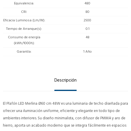
Equivalencia
480
CRI
80
Eficacia Luminosa (Lm/W)
2500
Tiempo de Arranque(s)
0.1
Consumo de energía
48
(kWh/1000h)
Garantía
1 Año
Descripción
El Plafón LED Merlina Ø60 cm 48W es una luminaria de techo diseñada para
ofrecer una iluminación uniforme, eficiente y elegante en todo tipo de
ambientes interiores. Su diseño minimalista, con difusor de PMMA y aro de
hierro, aporta un acabado moderno que se integra fácilmente en espacios