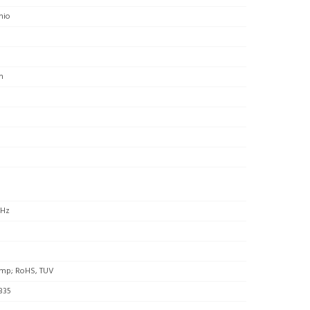
nio
m
 Hz
mp; RoHS, TUV
835