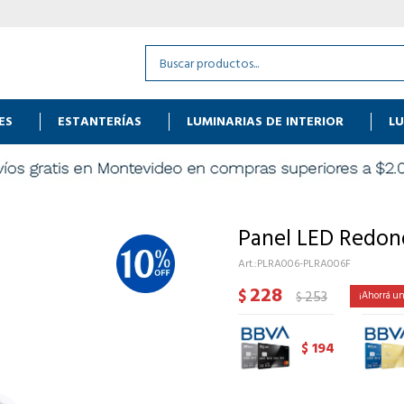
ES
ESTANTERÍAS
LUMINARIAS DE INTERIOR
LU
Panel LED Redon
PLRA006-PLRA006F
228
$
253
$
194
$