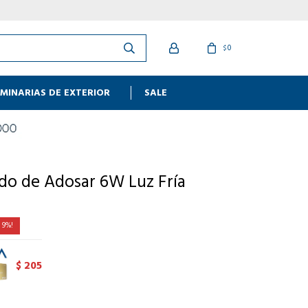
0
$
MINARIAS DE EXTERIOR
SALE
do de Adosar 6W Luz Fría
9
205
$