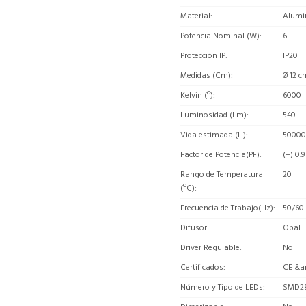
Material
Alumi
Potencia Nominal (W)
6
Protección IP
IP20
Medidas (Cm)
Ø 12 c
Kelvin (º)
6000
Luminosidad (Lm)
540
Vida estimada (H)
50000
Factor de Potencia(PF)
(+) 0.9
Rango de Temperatura
20
(ºC)
Frecuencia de Trabajo(Hz)
50/60
Difusor
Opal
Driver Regulable
No
Certificados
CE &a
Número y Tipo de LEDs
SMD2