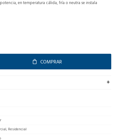
tencia, en temperatura cálida, fría o neutra se instala
COMPRAR
r
ial, Residencial
o