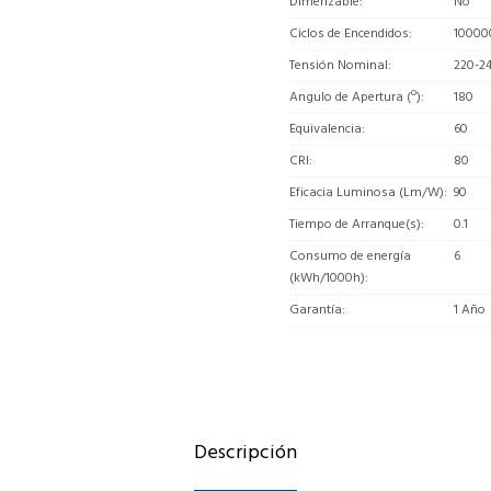
Dimerizable
No
Ciclos de Encendidos
10000
Tensión Nominal
220-2
Angulo de Apertura (º)
180
Equivalencia
60
CRI
80
Eficacia Luminosa (Lm/W)
90
Tiempo de Arranque(s)
0.1
Consumo de energía
6
(kWh/1000h)
Garantía
1 Año
Descripción