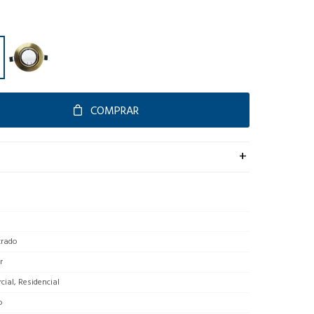
COMPRAR
rado
r
ial, Residencial
o