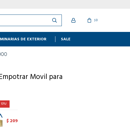
0
$
MINARIAS DE EXTERIOR
SALE
Empotrar Movil para
10
209
$