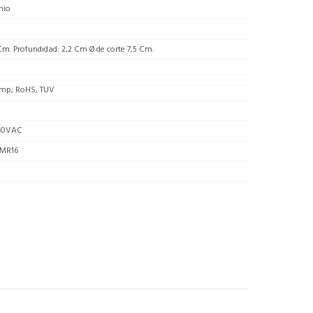
nio
Cm. Profundidad: 2,2 Cm Ø de corte 7,5 Cm.
mp; RoHS, TUV
40VAC
MR16