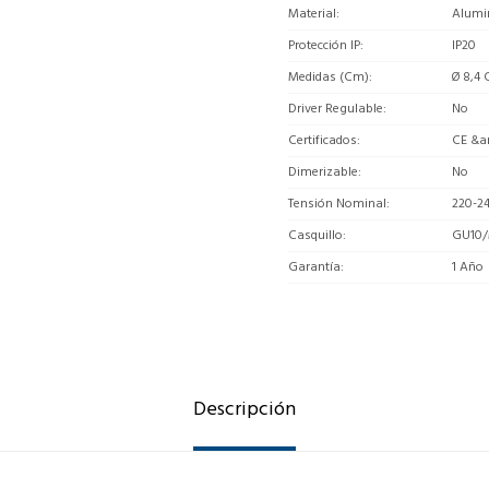
Material
Alumi
Protección IP
IP20
Medidas (Cm)
Ø 8,4 
Driver Regulable
No
Certificados
CE &a
Dimerizable
No
Tensión Nominal
220-2
Casquillo
GU10/
Garantía
1 Año
Descripción