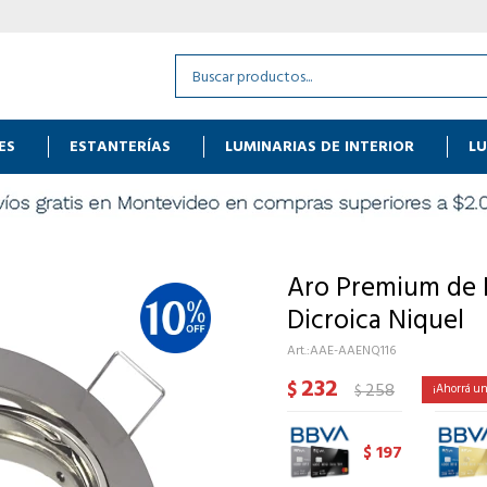
ES
ESTANTERÍAS
LUMINARIAS DE INTERIOR
LU
Aro Premium de 
Dicroica Niquel
AAE-AAENQ116
232
$
258
$
197
$