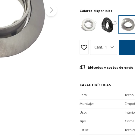
Colores disponibles:
1
Métodos y costos de envío
CARACTERÍSTICAS
Para
Techo
Montaje
Empot
Uso
Interio
Tipo
Comerc
Estilo
Técnic