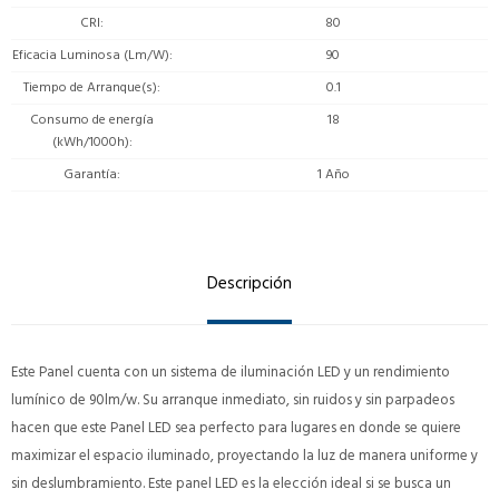
CRI
80
Eficacia Luminosa (Lm/W)
90
Tiempo de Arranque(s)
0.1
Consumo de energía
18
(kWh/1000h)
Garantía
1 Año
Descripción
Este Panel cuenta con un sistema de iluminación LED y un rendimiento
lumínico de 90lm/w. Su arranque inmediato, sin ruidos y sin parpadeos
hacen que este Panel LED sea perfecto para lugares en donde se quiere
maximizar el espacio iluminado, proyectando la luz de manera uniforme y
sin deslumbramiento. Este panel LED es la elección ideal si se busca un