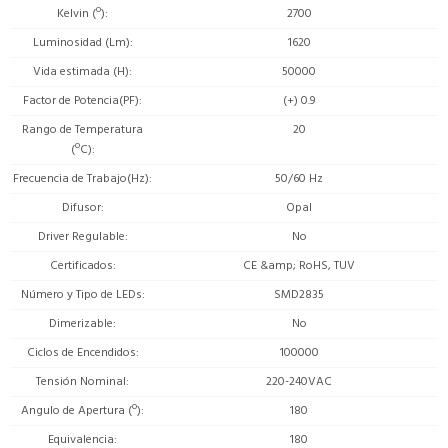
Kelvin (º)
2700
Luminosidad (Lm)
1620
Vida estimada (H)
50000
Factor de Potencia(PF)
(+) 0.9
Rango de Temperatura
20
(ºC)
Frecuencia de Trabajo(Hz)
50/60 Hz
Difusor
Opal
Driver Regulable
No
Certificados
CE &amp; RoHS, TUV
Número y Tipo de LEDs
SMD2835
Dimerizable
No
Ciclos de Encendidos
100000
Tensión Nominal
220-240VAC
Angulo de Apertura (º)
180
Equivalencia
180