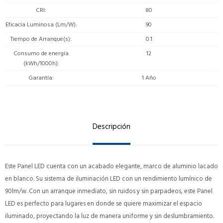
CRI
80
Eficacia Luminosa (Lm/W)
90
Tiempo de Arranque(s)
0.1
Consumo de energía
12
(kWh/1000h)
Garantía
1 Año
Descripción
Este Panel LED cuenta con un acabado elegante, marco de aluminio lacado
en blanco. Su sistema de iluminación LED con un rendimiento lumínico de
90lm/w. Con un arranque inmediato, sin ruidos y sin parpadeos, este Panel
LED es perfecto para lugares en donde se quiere maximizar el espacio
iluminado, proyectando la luz de manera uniforme y sin deslumbramiento.