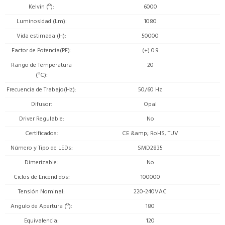
Kelvin (º)
6000
Luminosidad (Lm)
1080
Vida estimada (H)
50000
Factor de Potencia(PF)
(+) 0.9
Rango de Temperatura
20
(ºC)
Frecuencia de Trabajo(Hz)
50/60 Hz
Difusor
Opal
Driver Regulable
No
Certificados
CE &amp; RoHS, TUV
Número y Tipo de LEDs
SMD2835
Dimerizable
No
Ciclos de Encendidos
100000
Tensión Nominal
220-240VAC
Angulo de Apertura (º)
180
Equivalencia
120