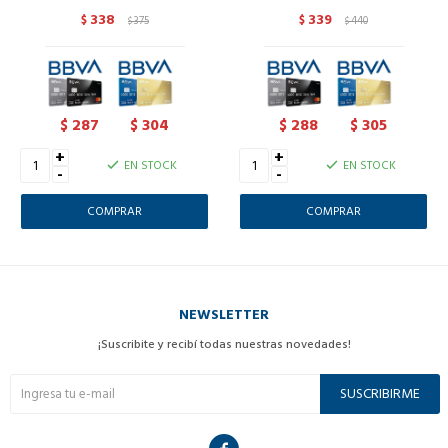
338
339
$
375
$
440
$
$
287
304
288
305
$
$
$
$
+
+
EN STOCK
EN STOCK
-
-
NEWSLETTER
¡Suscribite y recibí todas nuestras novedades!
SUSCRIBIRME