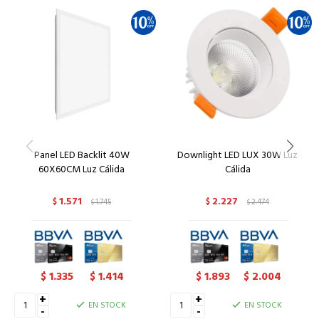
Panel LED Backlit 40W
Downlight LED LUX 30W Luz
60X60CM Luz Cálida
Cálida
1.571
2.227
$
1.745
$
2.474
$
$
1.335
1.414
1.893
2.004
$
$
$
$
+
+
EN STOCK
EN STOCK
-
-