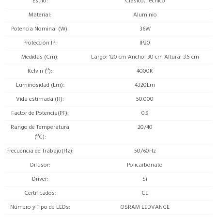
Estilo
Clásico, Técnico
Material
Aluminio
Potencia Nominal (W)
36W
Protección IP
IP20
Medidas (Cm)
Largo: 120 cm Ancho: 30 cm Altura: 3.5 cm
Kelvin (º)
4000K
Luminosidad (Lm)
4320Lm
Vida estimada (H)
50.000
Factor de Potencia(PF)
0.9
Rango de Temperatura
20/40
(ºC)
Frecuencia de Trabajo(Hz)
50/60Hz
Difusor
Policarbonato
Driver
Si
Certificados
CE
Número y Tipo de LEDs
OSRAM LEDVANCE