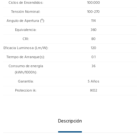
Ciclos de Encendidos
100.000
Tensión Nominal
100-270
Angulo de Apertura (º)
114
Equivalencia
360
CRI
80
Eficacia Luminosa (Lm/W)
120
Tiempo de Arranque(s)
0.1
Consumo de energía
36
(kWh/1000h)
Garantía
5 Años
Proteccion ik
IK02
Descripción