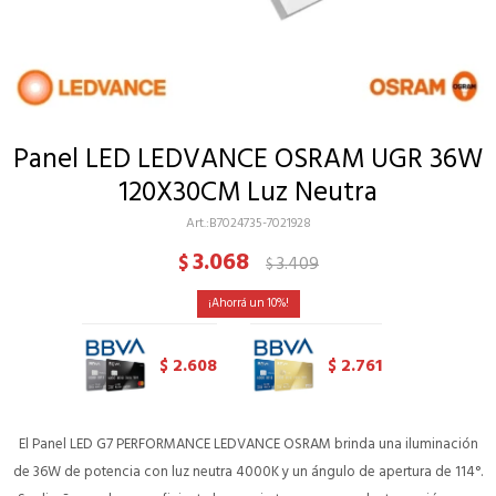
Panel LED LEDVANCE OSRAM UGR 36W
120X30CM Luz Neutra
B7024735-7021928
3.068
$
3.409
$
10
2.608
2.761
$
$
El Panel LED G7 PERFORMANCE LEDVANCE OSRAM brinda una iluminación
de 36W de potencia con luz neutra 4000K y un ángulo de apertura de 114°.