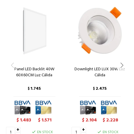
Panel LED Backlit 40W
Downlight LED LUX 30W Luz
60X60CM Luz Cálida
Cálida
1.745
2.475
$
$
1.483
1.571
2.104
2.228
$
$
$
$
+
+
EN STOCK
EN STOCK