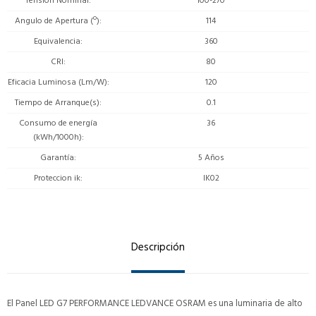
Tensión Nominal
100-270
Angulo de Apertura (º)
114
Equivalencia
360
CRI
80
Eficacia Luminosa (Lm/W)
120
Tiempo de Arranque(s)
0.1
Consumo de energía
36
(kWh/1000h)
Garantía
5 Años
Proteccion ik
IK02
Descripción
El Panel LED G7 PERFORMANCE LEDVANCE OSRAM es una luminaria de alto