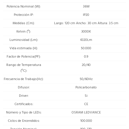
Potencia Nominal (W)
36W
Protección IP
IP20
Medidas (Cm)
Largo: 120 cm Ancho: 30 cm Altura: 3.5 cm
Kelvin (º)
3000K
Luminosidad (Lm)
4320Lm
Vida estimada (H)
50.000
Factor de Potencia(PF)
0.9
Rango de Temperatura
20/40
(ºC)
Frecuencia de Trabajo(Hz)
50/60Hz
Difusor
Policarbonato
Driver
Si
Certificados
CE
Número y Tipo de LEDs
OSRAM LEDVANCE
Ciclos de Encendidos
100.000