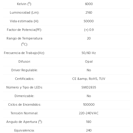
Kelvin (º)
6000
Luminosidad (Lm)
2160
Vida estimada (H)
50000
Factor de Potencia(PF)
(+) 0.9
Rango de Temperatura
20
(ºC)
Frecuencia de Trabajo(Hz)
50/60 Hz
Difusor
Opal
Driver Regulable
No
Certificados
CE &amp; RoHS, TUV
Número y Tipo de LEDs
SMD2835
Dimerizable
No
Ciclos de Encendidos
100000
Tensión Nominal
220-240VAC
Angulo de Apertura (º)
180
Equivalencia
240