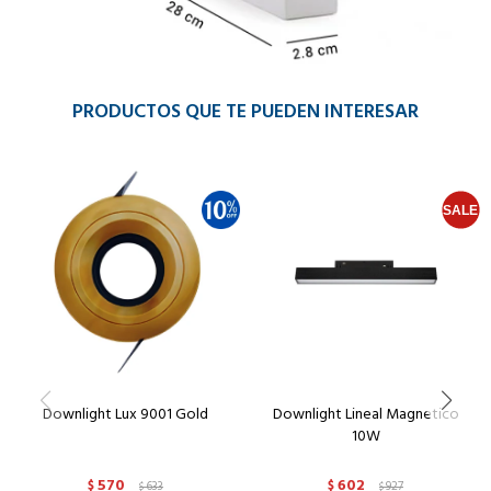
PRODUCTOS QUE TE PUEDEN INTERESAR
Downlight Lux 9001 Gold
Downlight Lineal Magnetico
10W
570
602
$
633
$
927
$
$