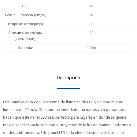
CRI
80
Eficacia Luminosa (Lm/W)
90
Tiempo de Arranque(s)
0.1
Consumo de energía
24
(kWh/1000h)
Garantía
1 Año
Descripción
Este Panel cuenta con un sistema de iluminación LED y un rendimiento
lumínico de 90lm/w. Su arranque inmediato, sin ruidos y sin parpadeos
hacen que este Panel LED sea perfecto para lugares en donde se quiere
maximizar el espacio iluminado, proyectando la luz de manera uniforme y
sin deslumbramiento. Este panel LED es la elección ideal si se busca un