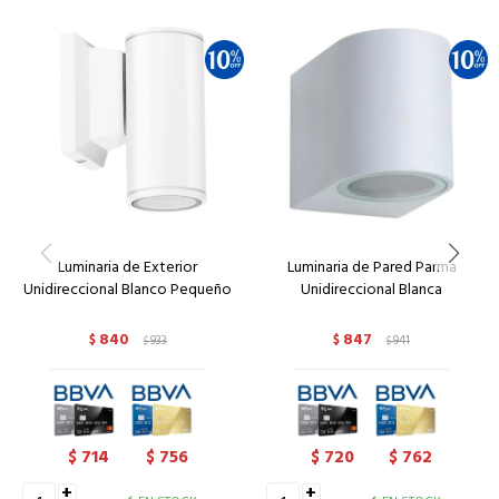
Luminaria de Exterior
Luminaria de Pared Parma
Unidireccional Blanco Pequeño
Unidireccional Blanca
840
847
$
933
$
941
$
$
714
756
720
762
$
$
$
$
+
+