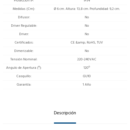
Protección IP
IP54
Medidas (Cm)
Ø 6 cm. Altura: 13,8 cm. Profundidad: 9,2 cm.
Difusor
No
Driver Regulable
No
Driver
No
Certificados
CE &amp; RoHS, TUV
Dimerizable
No
Tensión Nominal
220-240VAC
Angulo de Apertura (º)
120º
Casquillo
GU10
Garantía
1 Año
Descripción