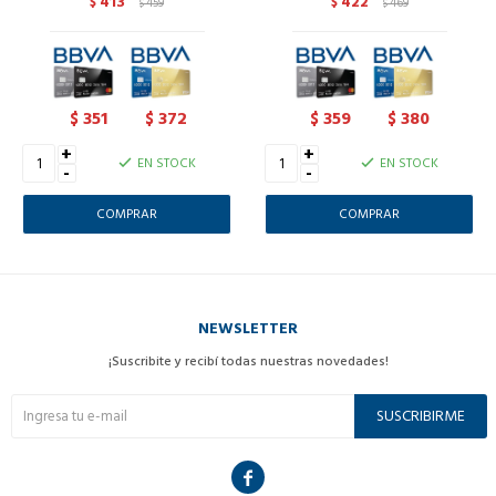
413
422
$
459
$
469
$
$
351
372
359
380
$
$
$
$
+
+
EN STOCK
EN STOCK
-
-
NEWSLETTER
¡Suscribite y recibí todas nuestras novedades!
SUSCRIBIRME
