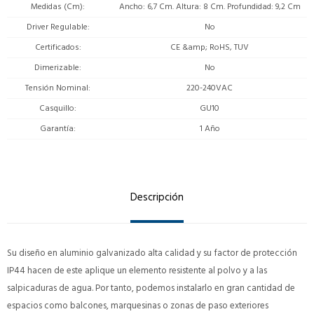
Medidas (Cm)
Ancho: 6,7 Cm. Altura: 8 Cm. Profundidad: 9,2 Cm
Driver Regulable
No
Certificados
CE &amp; RoHS, TUV
Dimerizable
No
Tensión Nominal
220-240VAC
Casquillo
GU10
Garantía
1 Año
Descripción
Su diseño en aluminio galvanizado alta calidad y su factor de protección
IP44 hacen de este aplique un elemento resistente al polvo y a las
salpicaduras de agua. Por tanto, podemos instalarlo en gran cantidad de
espacios como balcones, marquesinas o zonas de paso exteriores