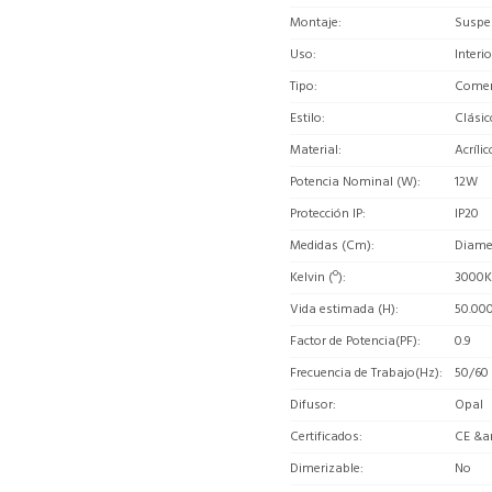
Montaje
Suspe
Uso
Interio
Tipo
Comerc
Estilo
Clásic
Material
Acrílic
Potencia Nominal (W)
12W
Protección IP
IP20
Medidas (Cm)
Diamet
Kelvin (º)
3000K
Vida estimada (H)
50.00
Factor de Potencia(PF)
0.9
Frecuencia de Trabajo(Hz)
50/60
Difusor
Opal
Certificados
CE &a
Dimerizable
No