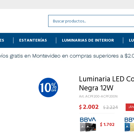
ES
ESTANTERÍAS
LUMINARIAS DE INTERIOR
LU
Luminaria LED C
Negra 12W
ACPF200-ACPF200N
2.002
$
2.224
$
1.702
$