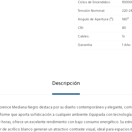
Ciclos de Encendidos
10000
Tensión Nominal
220-2
Angulo de Apertura (º)
180º
CRI
80
Cables
Si
Garantía
1 Año
Descripción
Florence Mediana Negro destaca por su diseño contemporáneo y elegante, comb
forme que aporta sofisticación a cualquier ambiente. Equipada con tecnología
000 horas, ofrece un excelente rendimiento con bajo consumo energético. Su estr
 de acrílico blanco generan un atractivo contraste visual, ideal para espacios