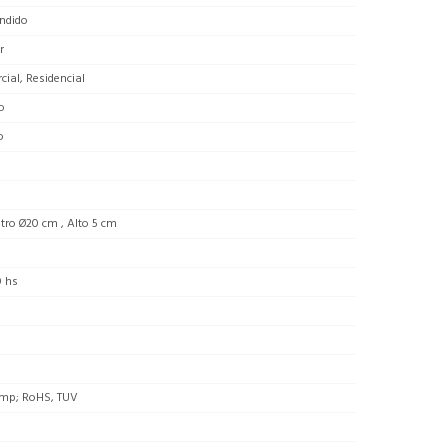
ndido
r
ial, Residencial
o
o
ro Ø20 cm , Alto 5 cm
0 hs
mp; RoHS, TUV