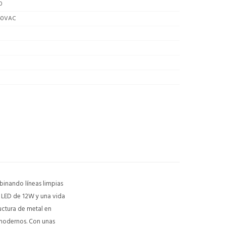
0
40VAC
inando líneas limpias
 LED de 12W y una vida
uctura de metal en
 modernos. Con unas