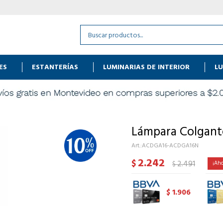
ES
ESTANTERÍAS
LUMINARIAS DE INTERIOR
LU
Lámpara Colgant
ACDGA16-ACDGA16N
2.242
$
2.491
$
1.906
$