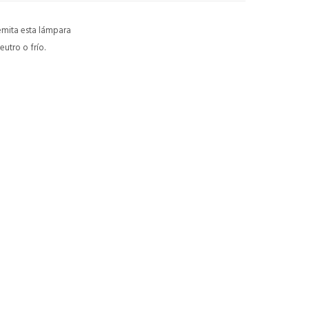
 emita esta lámpara
utro o frío.