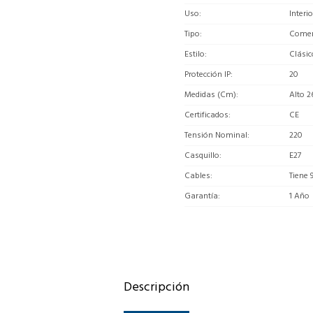
Uso
Interio
Tipo
Comerc
Estilo
Clásic
Protección IP
20
Medidas (Cm)
Alto 2
Certificados
CE
Tensión Nominal
220
Casquillo
E27
Cables
Tiene 
Garantía
1 Año
Descripción