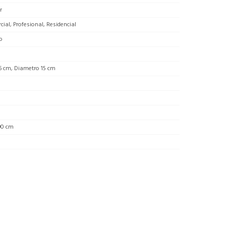
r
ial, Profesional, Residencial
o
6 cm, Diametro 15 cm
90 cm