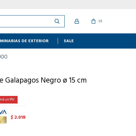
0
$
MINARIAS DE EXTERIOR
SALE
e Galapagos Negro ø 15 cm
9
2.018
$