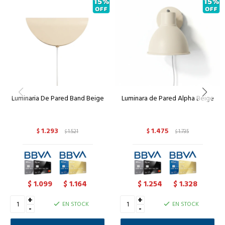
Luminaria De Pared Band Beige
Luminara de Pared Alpha Beige
1.293
1.475
$
1.521
$
1.735
$
$
1.099
1.164
1.254
1.328
$
$
$
$
+
+
EN STOCK
EN STOCK
-
-