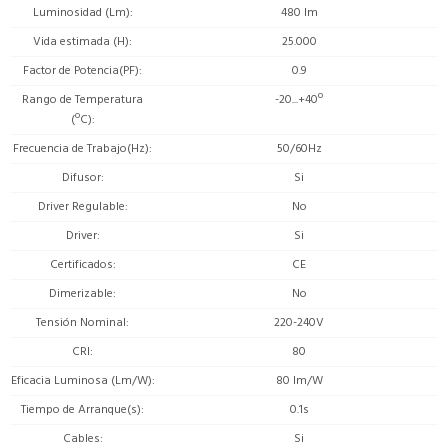
Luminosidad (Lm)
480 lm
Vida estimada (H)
25.000
Factor de Potencia(PF)
0.9
Rango de Temperatura
-20...+40º
(ºC)
Frecuencia de Trabajo(Hz)
50/60Hz
Difusor
Si
Driver Regulable
No
Driver
Si
Certificados
CE
Dimerizable
No
Tensión Nominal
220-240V
CRI
80
Eficacia Luminosa (Lm/W)
80 lm/W
Tiempo de Arranque(s)
0.1s
Cables
Si