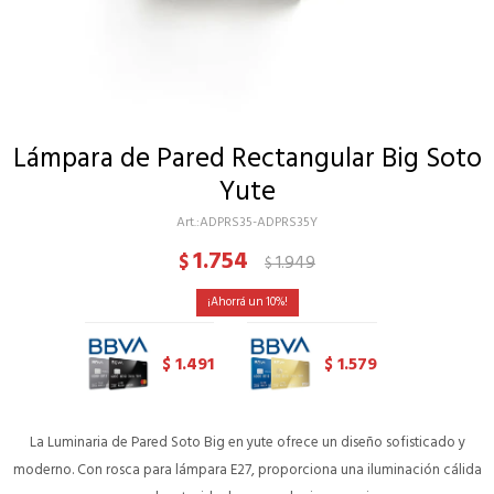
Lámpara de Pared Rectangular Big Soto
Yute
ADPRS35-ADPRS35Y
1.754
$
1.949
$
10
1.491
1.579
$
$
La Luminaria de Pared Soto Big en yute ofrece un diseño sofisticado y
moderno. Con rosca para lámpara E27, proporciona una iluminación cálida