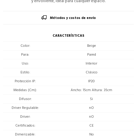
y envolvente, ideal para cualquier espacio.
Métodos y costos de envío
CARACTERÍSTICAS
Color
Beige
Para
Pared
Uso
Interior
Estilo
Clásico
Protección IP
IP20
Medidas (Cm)
Ancho: 15cm Altura: 35cm
Difusor
Si
Driver Regulable
nO
Driver
nO
Certificados
CE
Dimerizable
No