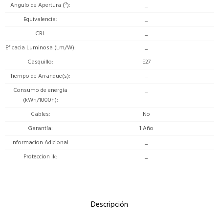
Angulo de Apertura (º)
_
Equivalencia
_
CRI
_
Eficacia Luminosa (Lm/W)
_
Casquillo
E27
Tiempo de Arranque(s)
_
Consumo de energía
_
(kWh/1000h)
Cables
No
Garantía
1 Año
Informacion Adicional
_
Proteccion ik
_
Descripción