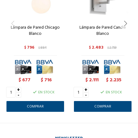
Lámpara de Pared Chicago
Lámpara de Pared Candle
Blanco
Blanco
796
2.483
$
884
$
2.759
$
$
677
716
2.111
2.235
$
$
$
$
+
+
EN STOCK
EN STOCK
-
-