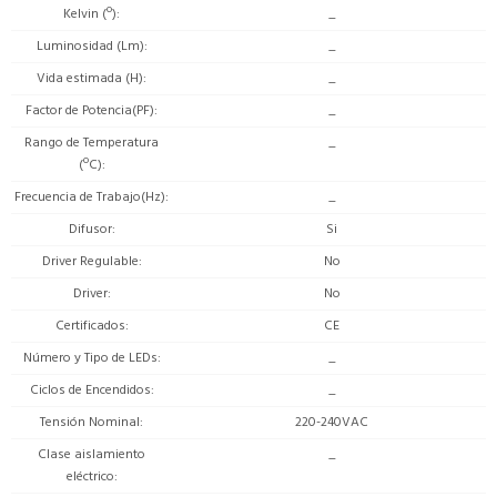
Kelvin (º)
_
Luminosidad (Lm)
_
Vida estimada (H)
_
Factor de Potencia(PF)
_
Rango de Temperatura
_
(ºC)
Frecuencia de Trabajo(Hz)
_
Difusor
Si
Driver Regulable
No
Driver
No
Certificados
CE
Número y Tipo de LEDs
_
Ciclos de Encendidos
_
Tensión Nominal
220-240VAC
Clase aislamiento
_
eléctrico