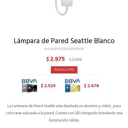
Lámpara de Pared Seattle Blanco
BAPPSE52N-APPSE52B
2.975
$
3.306
$
10
2.529
2.678
$
$
La Luminaria de Pared Seattle esta diseñada en aluminio y vidrio , para
colocarse adosada a la pared. Cuenta con LED integrado brindando una
iluminación cálida.