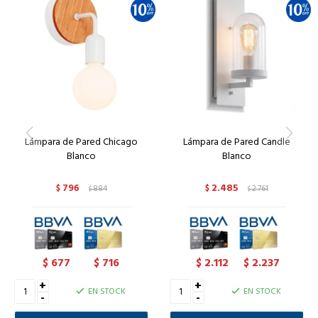
Lámpara de Pared Chicago
Lámpara de Pared Candle
Blanco
Blanco
796
2.485
$
884
$
2.761
$
$
677
716
2.112
2.237
$
$
$
$
+
+
EN STOCK
EN STOCK
-
-