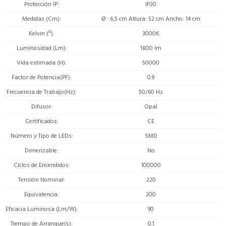
Protección IP
IP20
Medidas (Cm)
Ø : 6,5 cm Altura: 52 cm Ancho: 14 cm
Kelvin (º)
3000K
Luminosidad (Lm)
1800 lm
Vida estimada (H)
50000
Factor de Potencia(PF)
0.9
Frecuencia de Trabajo(Hz)
50/60 Hz
Difusor
Opal
Certificados
CE
Número y Tipo de LEDs
SMD
Dimerizable
No
Ciclos de Encendidos
100000
Tensión Nominal
220
Equivalencia
200
Eficacia Luminosa (Lm/W)
90
Tiempo de Arranque(s)
0.1