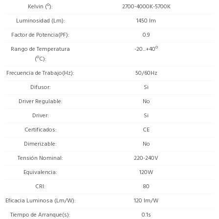
Kelvin (º)
2700-4000K-5700K
Luminosidad (Lm)
1450 lm
Factor de Potencia(PF)
0.9
Rango de Temperatura
-20...+40º
(ºC)
Frecuencia de Trabajo(Hz)
50/60Hz
Difusor
Si
Driver Regulable
No
Driver
Si
Certificados
CE
Dimerizable
No
Tensión Nominal
220-240V
Equivalencia
120W
CRI
80
Eficacia Luminosa (Lm/W)
120 lm/W
Tiempo de Arranque(s)
0.1s