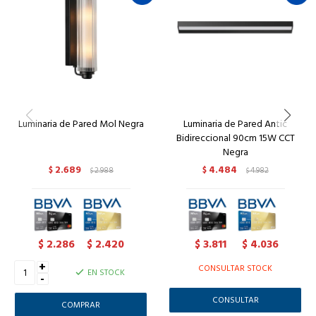
Luminaria de Pared Mol Negra
Luminaria de Pared Antic
Bidireccional 90cm 15W CCT
Negra
2.689
4.484
$
2.988
$
4.982
$
$
2.286
2.420
3.811
4.036
$
$
$
$
+
CONSULTAR STOCK
EN STOCK
-
CONSULTAR