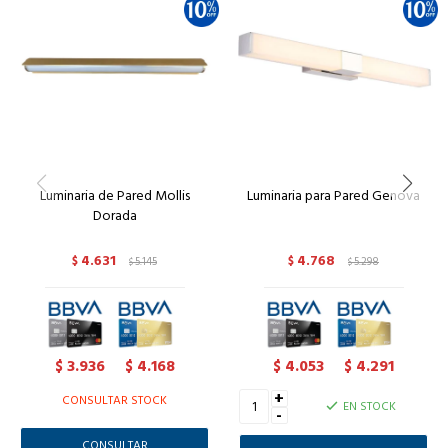
Luminaria de Pared Mollis
Luminaria para Pared Genova
Dorada
4.631
4.768
$
5.145
$
5.298
$
$
3.936
4.168
4.053
4.291
$
$
$
$
+
CONSULTAR STOCK
EN STOCK
-
CONSULTAR