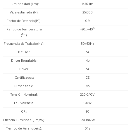
Luminosidad (Lm)
1450 lm
Vida estimada (H)
25.000
Factor de Potencia(PF)
0.9
Rango de Temperatura
-20...+40º
(ºC)
Frecuencia de Trabajo(Hz)
50/60Hz
Difusor
Si
Driver Regulable
No
Driver
Si
Certificados
CE
Dimerizable
No
Tensión Nominal
220-240V
Equivalencia
120W
CRI
80
Eficacia Luminosa (Lm/W)
120 lm/W
Tiempo de Arranque(s)
0.1s