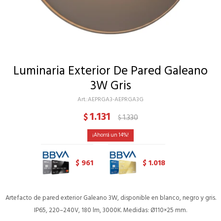
Luminaria Exterior De Pared Galeano
3W Gris
AEPRGA3-AEPRGA3G
1.131
$
1.330
$
14
961
1.018
$
$
Artefacto de pared exterior Galeano 3W, disponible en blanco, negro y gris.
IP65, 220–240V, 180 lm, 3000K. Medidas: Ø110×25 mm.