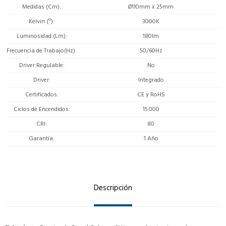
Medidas (Cm)
Ø110mm x 25mm
Kelvin (º)
3000K
Luminosidad (Lm)
180lm
Frecuencia de Trabajo(Hz)
50/60Hz
Driver Regulable
No
Driver
Integrado
Certificados
CE y RoHS
Ciclos de Encendidos
15.000
CRI
80
Garantía
1 Año
Descripción