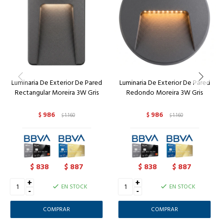
Luminaria De Exterior De Pared
Luminaria De Exterior De Pared
Rectangular Moreira 3W Gris
Redondo Moreira 3W Gris
986
986
$
1.160
$
1.160
$
$
838
887
838
887
$
$
$
$
+
+
EN STOCK
EN STOCK
-
-