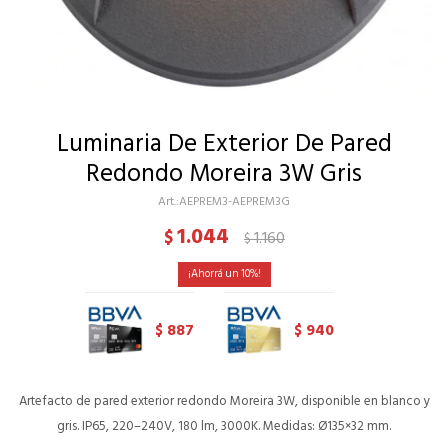
Luminaria De Exterior De Pared
Redondo Moreira 3W Gris
AEPREM3-AEPREM3G
1.044
$
1.160
$
10
887
940
$
$
Artefacto de pared exterior redondo Moreira 3W, disponible en blanco y
gris. IP65, 220–240V, 180 lm, 3000K. Medidas: Ø135×32 mm.