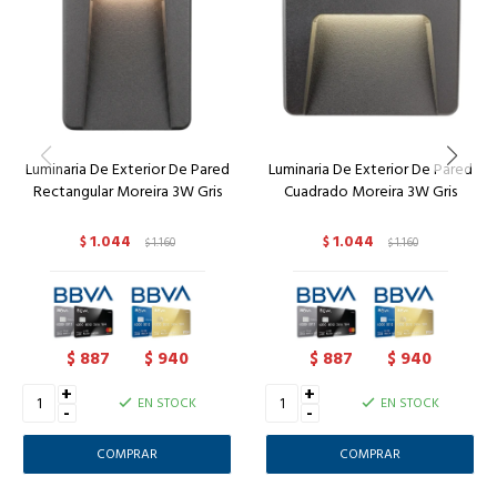
Luminaria De Exterior De Pared
Luminaria De Exterior De Pared
Rectangular Moreira 3W Gris
Cuadrado Moreira 3W Gris
1.044
1.044
$
1.160
$
1.160
$
$
887
940
887
940
$
$
$
$
+
+
EN STOCK
EN STOCK
-
-