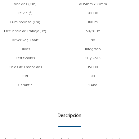
Medidas (Cm)
Ø135mm x 32mm
Kelvin (º)
3000K
Luminosidad (Lm)
180lm
Frecuencia de Trabajo(Hz)
50/60Hz
Driver Regulable
No
Driver
Integrado
Certificados
CE y RoHS
Ciclos de Encendidos
15.000
CRI
80
Garantía
1 Año
Descripción