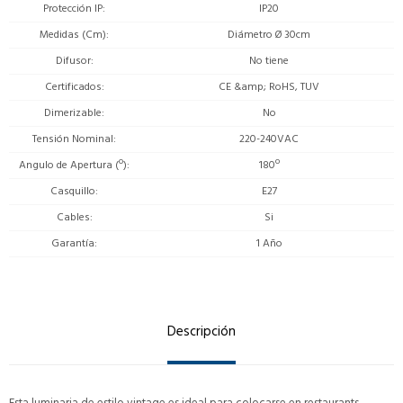
Protección IP
IP20
Medidas (Cm)
Diámetro Ø 30cm
Difusor
No tiene
Certificados
CE &amp; RoHS, TUV
Dimerizable
No
Tensión Nominal
220-240VAC
Angulo de Apertura (º)
180º
Casquillo
E27
Cables
Si
Garantía
1 Año
Descripción
Esta luminaria de estilo vintage es ideal para colocarse en restaurants,