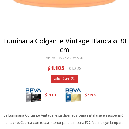
Luminaria Colgante Vintage Blanca ø 30
cm
ACDV227-ACDV227B
1.105
$
1.228
$
10
939
995
$
$
La Luminaria Colgante Vintage, está diseñada para instalarse en suspensión
al techo. Cuenta con rosca interior para lampara E27. No incluye lámpara