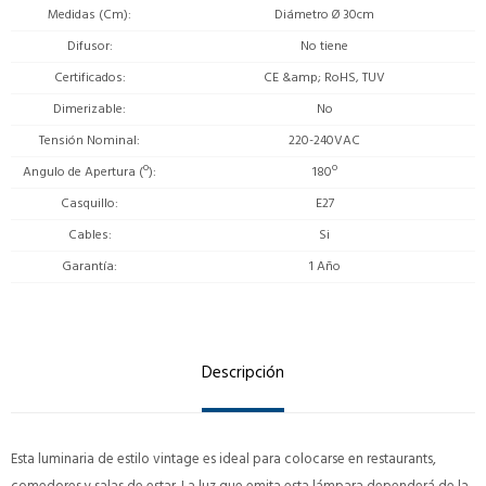
Medidas (Cm)
Diámetro Ø 30cm
Difusor
No tiene
Certificados
CE &amp; RoHS, TUV
Dimerizable
No
Tensión Nominal
220-240VAC
Angulo de Apertura (º)
180º
Casquillo
E27
Cables
Si
Garantía
1 Año
Descripción
Esta luminaria de estilo vintage es ideal para colocarse en restaurants,
comedores y salas de estar. La luz que emita esta lámpara dependerá de la