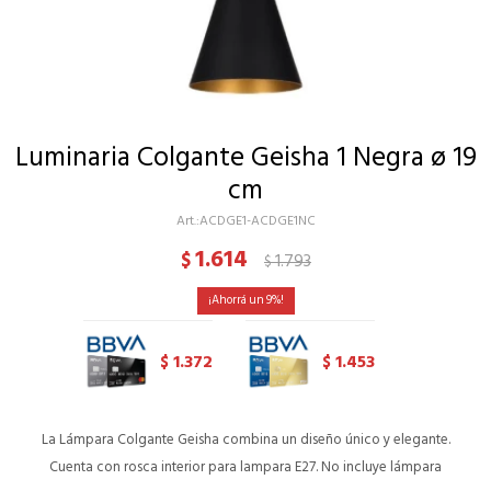
Luminaria Colgante Geisha 1 Negra ø 19
cm
ACDGE1-ACDGE1NC
1.614
$
1.793
$
9
1.372
1.453
$
$
La Lámpara Colgante Geisha combina un diseño único y elegante.
Cuenta con rosca interior para lampara E27. No incluye lámpara