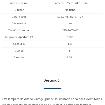
Medidas (Cm)
Diámetro: Ø19cm , Alto 36cm
Difusor
No tiene
Certificados
CE &amp; RoHS, TUV
Dimerizable
No
Tensión Nominal
220-240VAC
Angulo de Apertura (º)
180º
Casquillo
E27
Cables
Si
Garantía
1 Año
Descripción
Esta lámpara de diseño vintage ,puede ser utilizada en salones, dormitorios,
locales comerciales y otros espacios. La luz que emita esta lámpara