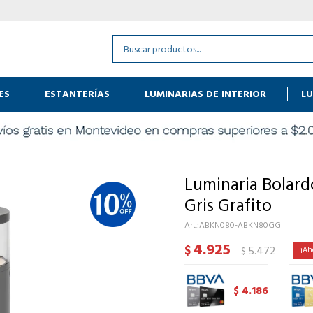
ES
ESTANTERÍAS
LUMINARIAS DE INTERIOR
LU
Luminaria Bolar
Gris Grafito
ABKN080-ABKN80GG
4.925
$
5.472
$
4.186
$