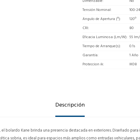
Dimerizable
No
Tensión Nominal
100-2
Angulo de Apertura (º)
120º
CRI
80
Eficacia Luminosa (Lm/W)
55 lm
Tiempo de Arranque(s)
0.1s
Garantía
1 Año
Proteccion ik
IK08
Descripción
, el bolardo Kane brinda una presencia destacada en exteriores. Diseñado para
stética sobria, es ideal para espacios más amplios como entradas vehiculares, 