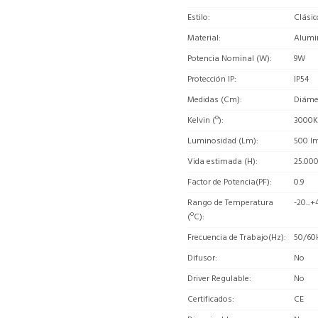
Estilo
Clásic
Material
Alumi
Potencia Nominal (W)
9W
Protección IP
IP54
Medidas (Cm)
Diáme
Kelvin (º)
3000K
Luminosidad (Lm)
500 l
Vida estimada (H)
25.00
Factor de Potencia(PF)
0.9
Rango de Temperatura
-20...+
(ºC)
Frecuencia de Trabajo(Hz)
50/60
Difusor
No
Driver Regulable
No
Certificados
CE