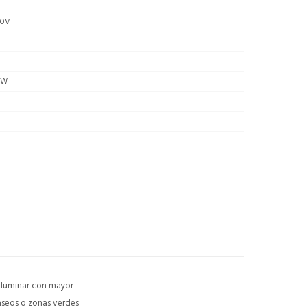
40V
/W
 iluminar con mayor
paseos o zonas verdes