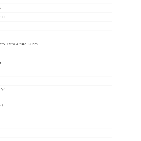
o
nio
tro: 12cm Altura: 80cm
m
0
40º
Hz