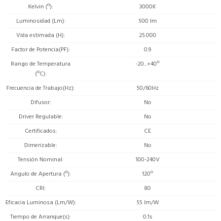
Kelvin (º)
3000K
Luminosidad (Lm)
500 lm
Vida estimada (H)
25.000
Factor de Potencia(PF)
0.9
Rango de Temperatura
-20...+40º
(ºC)
Frecuencia de Trabajo(Hz)
50/60Hz
Difusor
No
Driver Regulable
No
Certificados
CE
Dimerizable
No
Tensión Nominal
100-240V
Angulo de Apertura (º)
120º
CRI
80
Eficacia Luminosa (Lm/W)
55 lm/W
Tiempo de Arranque(s)
0.1s