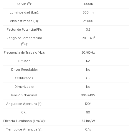
Kelvin (º)
3000K
Luminosidad (Lm)
500 lm
Vida estimada (H)
25.000
Factor de Potencia(PF)
0.5
Rango de Temperatura
-20...+40º
(ºC)
Frecuencia de Trabajo(Hz)
50/60Hz
Difusor
No
Driver Regulable
No
Certificados
CE
Dimerizable
No
Tensión Nominal
100-240V
Angulo de Apertura (º)
120º
CRI
80
Eficacia Luminosa (Lm/W)
55 lm/W
Tiempo de Arranque(s)
0.1s