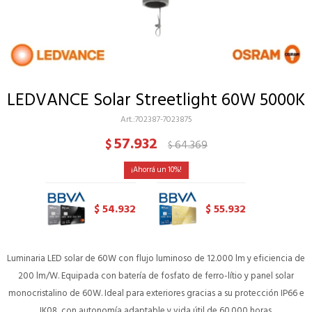
LEDVANCE Solar Streetlight 60W 5000K
702387-7023875
57.932
$
64.369
$
10
54.932
55.932
$
$
Luminaria LED solar de 60W con flujo luminoso de 12.000 lm y eficiencia de
200 lm/W. Equipada con batería de fosfato de ferro-lítio y panel solar
monocristalino de 60W. Ideal para exteriores gracias a su protección IP66 e
IK08, con autonomía adaptable y vida útil de 60.000 horas.