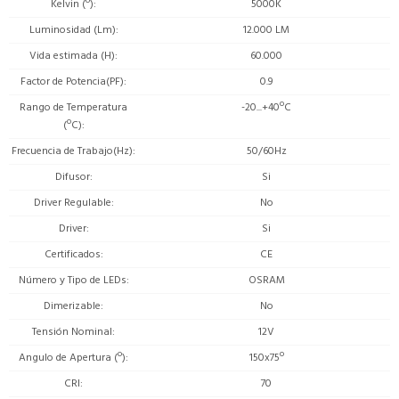
Kelvin (º)
5000K
Luminosidad (Lm)
12.000 LM
Vida estimada (H)
60.000
Factor de Potencia(PF)
0.9
Rango de Temperatura
-20...+40ºC
(ºC)
Frecuencia de Trabajo(Hz)
50/60Hz
Difusor
Si
Driver Regulable
No
Driver
Si
Certificados
CE
Número y Tipo de LEDs
OSRAM
Dimerizable
No
Tensión Nominal
12V
Angulo de Apertura (º)
150x75º
CRI
70