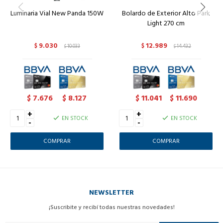
Luminaria Vial New Panda 150W
Bolardo de Exterior Alto Park
Light 270 cm
9.030
12.989
$
10.033
$
14.432
$
$
7.676
8.127
11.041
11.690
$
$
$
$
+
+
EN STOCK
EN STOCK
-
-
NEWSLETTER
¡Suscribite y recibí todas nuestras novedades!