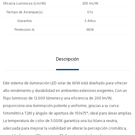
Eficacia Luminosa (Lm/W)
200 lm/W
Tiempo de Arranque(s)
0.1s
Garantía
5 Años
Proteccion ik
IK08
Descripción
Este sistema de iluminación LED solar de 60W está diseñado para ofrecer
alto rendimiento y durabilidad en ambientes exteriores exigentes. Con un
flujo luminoso de 12.000 lúmenes y una eficiencia de 200 lm/W,
proporciona una iluminación potente y uniforme, gracias a su curva
fotométrica T2M y ángulo de apertura de 150x75°, ideal para áreas amplias.
La temperatura de color de 5.000K garantiza una luz blanca neutra,
adecuada para mejorar la visibilidad sin alterar la percepción cromática,