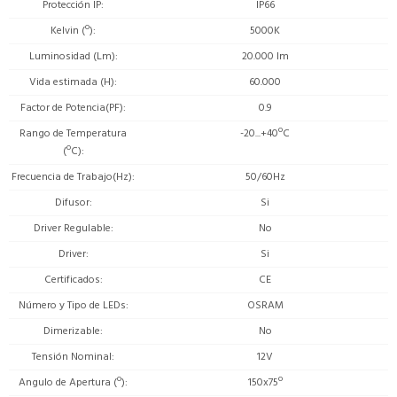
Protección IP
IP66
Kelvin (º)
5000K
Luminosidad (Lm)
20.000 lm
Vida estimada (H)
60.000
Factor de Potencia(PF)
0.9
Rango de Temperatura
-20...+40ºC
(ºC)
Frecuencia de Trabajo(Hz)
50/60Hz
Difusor
Si
Driver Regulable
No
Driver
Si
Certificados
CE
Número y Tipo de LEDs
OSRAM
Dimerizable
No
Tensión Nominal
12V
Angulo de Apertura (º)
150x75º