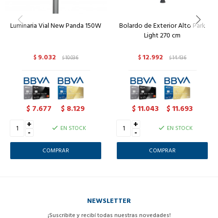
Luminaria Vial New Panda 150W
Bolardo de Exterior Alto Park
Light 270 cm
9.032
12.992
$
10.036
$
14.436
$
$
7.677
8.129
11.043
11.693
$
$
$
$
+
+
EN STOCK
EN STOCK
-
-
NEWSLETTER
¡Suscribite y recibí todas nuestras novedades!