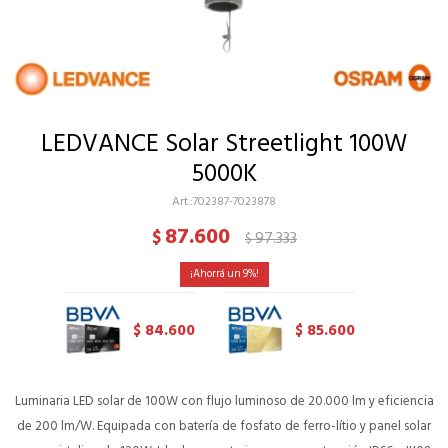
LEDVANCE Solar Streetlight 100W
5000K
702387-7023878
87.600
$
97.333
$
9
84.600
85.600
$
$
Luminaria LED solar de 100W con flujo luminoso de 20.000 lm y eficiencia
de 200 lm/W. Equipada con batería de fosfato de ferro-lítio y panel solar