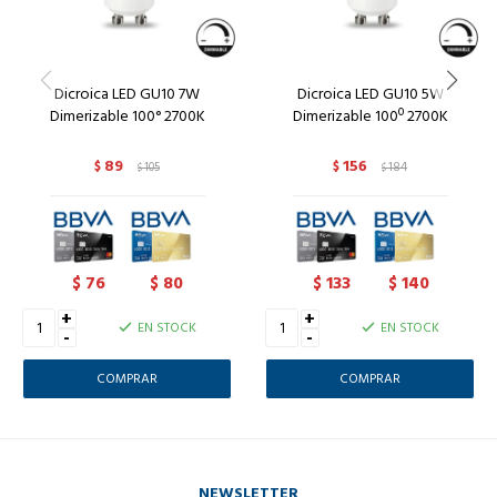
Dicroica LED GU10 7W
Dicroica LED GU10 5W
Dimerizable 100° 2700K
Dimerizable 100º 2700K
89
156
$
105
$
184
$
$
76
80
133
140
$
$
$
$
+
+
EN STOCK
EN STOCK
-
-
NEWSLETTER