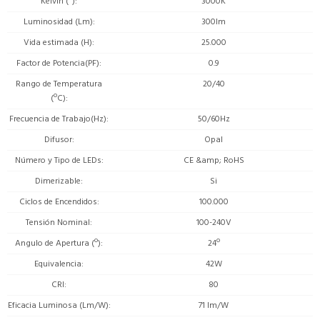
Kelvin (º)
3000K
Luminosidad (Lm)
300lm
Vida estimada (H)
25.000
Factor de Potencia(PF)
0.9
Rango de Temperatura
20/40
(ºC)
Frecuencia de Trabajo(Hz)
50/60Hz
Difusor
Opal
Número y Tipo de LEDs
CE &amp; RoHS
Dimerizable
Si
Ciclos de Encendidos
100.000
Tensión Nominal
100-240V
Angulo de Apertura (º)
24º
Equivalencia
42W
CRI
80
Eficacia Luminosa (Lm/W)
71 lm/W