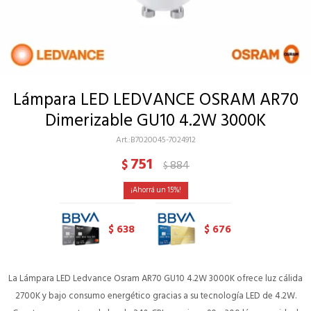
Lámpara LED LEDVANCE OSRAM AR70
Dimerizable GU10 4.2W 3000K
B7020045-7024912
751
$
884
$
15
638
676
$
$
La Lámpara LED Ledvance Osram AR70 GU10 4.2W 3000K ofrece luz cálida
2700K y bajo consumo energético gracias a su tecnología LED de 4.2W.