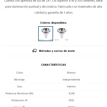
Cuenta con apertura de luz de 24°, CRI superior a 90 y 300 lúmenes, ideal
para iluminación puntual y decorativa. Fabricada con materiales de alta
calidad y garantía de 3 años.
Colores disponibles:
Métodos y costos de envío
CARACTERÍSTICAS
Color
Blanco
Montaje
Independiente
Uso
Interior
Potencia Nominal (W)
4.2W
Protección IP
IP20